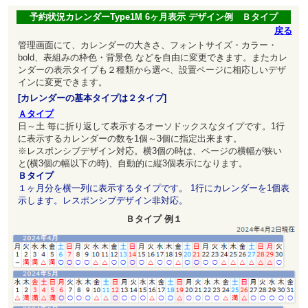
予約状況カレンダーType1M 6ヶ月表示 デザイン例 Ｂタイプ
戻る
管理画面にて、カレンダーの大きさ、フォントサイズ・カラー・
bold、表組みの枠色・背景色 などを自由に変更できます。またカレ
ンダーの表示タイプも２種類から選べ、設置ページに相応しいデザ
インに変更できます。
[カレンダーの基本タイプは２タイプ]
Ａタイプ
日～土 毎に折り返して表示するオーソドックスなタイプです。1行
に表示するカレンダーの数を1個～3個に指定出来ます。
※レスポンシブデザイン対応。横3個の時は、ページの横幅が狭い
と(横3個の幅以下の時)、自動的に縦3個表示になります。
Ｂタイプ
１ヶ月分を横一列に表示するタイプです。 1行にカレンダーを1個表
示します。レスポンシブデザイン非対応。
Ｂタイプ 例１