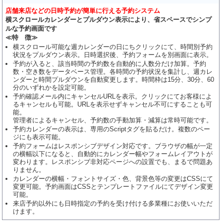
店舗来店などの日時予約が簡単に行える予約システム
横スクロールカレンダーとプルダウン表示により、省スペースでシンプ
ルな予約画面です
≪特 徴≫
横スクロール可能な週カレンダーの日にちクリックにて、時間別予約
状況をプルダウン表示。日時選択後、予約フォームを別画面に表示。
予約が入ると、該当時間の予約数を自動的に人数分だけ加算。予約
数・空き数をデータベース管理。各時間の予約状況を集計し、週カレ
ンダーと時間プルダウンを自動変更します。時間枠は15分、30分、60
分のいずれかを設定可能。
予約確認メール内にキャンセルURLを表示。クリックにてお客様によ
るキャンセルも可能。URLを表示せずキャンセル不可にすることも可
能。
管理者によるキャンセル、予約数の手動加算・減算は常時可能です。
予約カレンダーの表示は、専用のScriptタグを貼るだけ。複数のペー
ジにも表示可能。
予約フォームはレスポンシブデザイン対応です。ブラウザの幅が一定
の横幅以下になると、自動的にカレンダー幅やフォームレイアウトが
変わります。レスポンシブ非対応ページへの設置でも、まるで問題あ
りません。
カレンダーの横幅・フォントサイズ・色、背景色等の変更はCSSにて
変更可能。予約画面はCSSとテンプレートファイルにてデザイン変更
可能。
来店予約以外にも日時指定の予約を受け付ける多業種にお使いいただ
けます。