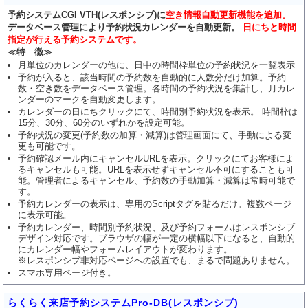
予約システムCGI VTH(レスポンシブ)に
空き情報自動更新機能を追加。
データベース管理により予約状況カレンダーを自動更新。
日にちと時間
指定が行える予約システムです。
≪特 徴≫
月単位のカレンダーの他に、日中の時間枠単位の予約状況を一覧表示
予約が入ると、該当時間の予約数を自動的に人数分だけ加算。予約
数・空き数をデータベース管理。各時間の予約状況を集計し、月カレ
ンダーのマークを自動変更します。
カレンダーの日にちクリックにて、時間別予約状況を表示。 時間枠は
15分、30分、60分のいずれかを設定可能。
予約状況の変更(予約数の加算・減算)は管理画面にて、手動による変
更も可能です。
予約確認メール内にキャンセルURLを表示。クリックにてお客様によ
るキャンセルも可能。URLを表示せずキャンセル不可にすることも可
能。管理者によるキャンセル、予約数の手動加算・減算は常時可能で
す。
予約カレンダーの表示は、専用のScriptタグを貼るだけ。複数ページ
に表示可能。
予約カレンダー、時間別予約状況、及び予約フォームはレスポンシブ
デザイン対応です。ブラウザの幅が一定の横幅以下になると、自動的
にカレンダー幅やフォームレイアウトが変わります。
※レスポンシブ非対応ページへの設置でも、まるで問題ありません。
スマホ専用ページ付き。
らくらく来店予約システムPro-DB(レスポンシブ)