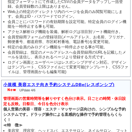
指定フォーマットにて作成したCSVの会員データをアップし一括登
録。会員登録数の上限はありません。
Web上の特定のディレクトリ内のページを会員のみ閲覧可能にしま
す。会員はID・パスワードでログイン。
会員ごとにパスワードの有効期限を設定可能。特定会員のログイン機
能を一時停止する事も可能。
アクセス解析ログ機能を装備。解析ログは項目別ソート機能付き。
会員登録用フォームの登録項目(メールアドレス、お名前、フリガナ、
郵便番号、都道府県、市区町村番地、電話番号)を変更可能。
特定の会員のみログイン機能を一時停止させる事が可能。
会員登録は、指定のメールアドレスへ会員登録用のURLを記載したメ
ールを送信し、表示されるページより登録する方式です。
ログイン画面とユーザページはレスポンシブデザイン対応。デザイン
はテンプレート、CSSファイルにて変更可能(テンプレート、CSSファ
イルは、管理画面からも編集可能)
小規模 美容エステ向き予約システムDBe(レスポンシブ)
UPdate 4/6
管理画面の営業時間等を解りやすく色分け表示。日ごとの時間・休日設
定も反映。日祭日、今日を色分け表示
個人営業の美容・理容・エステ・マッサージ店向けの、シンプルな予約
システムです。ドラッグ操作による直感的な操作で予約管理もらくら
く！
≪特 徴≫
美容室、理容室、ヘッドスパ、エステサロン、ネイルサロン、 フット