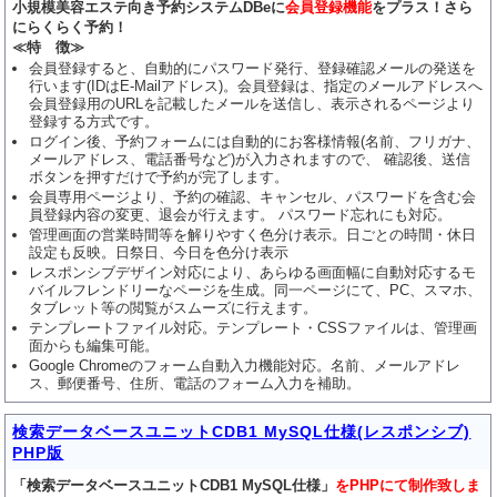
小規模美容エステ向き予約システムDBeに
会員登録機能
をプラス！さら
にらくらく予約！
≪特 徴≫
会員登録すると、自動的にパスワード発行、登録確認メールの発送を
行います(IDはE-Mailアドレス)。会員登録は、指定のメールアドレスへ
会員登録用のURLを記載したメールを送信し、表示されるページより
登録する方式です。
ログイン後、予約フォームには自動的にお客様情報(名前、フリガナ、
メールアドレス、電話番号など)が入力されますので、 確認後、送信
ボタンを押すだけで予約が完了します。
会員専用ページより、予約の確認、キャンセル、パスワードを含む会
員登録内容の変更、退会が行えます。 パスワード忘れにも対応。
管理画面の営業時間等を解りやすく色分け表示。日ごとの時間・休日
設定も反映。日祭日、今日を色分け表示
レスポンシブデザイン対応により、あらゆる画面幅に自動対応するモ
バイルフレンドリーなページを生成。同一ページにて、PC、スマホ、
タブレット等の閲覧がスムーズに行えます。
テンプレートファイル対応。テンプレート・CSSファイルは、管理画
面からも編集可能。
Google Chromeのフォーム自動入力機能対応。名前、メールアドレ
ス、郵便番号、住所、電話のフォーム入力を補助。
検索データベースユニットCDB1 MySQL仕様(レスポンシブ)
PHP版
「検索データベースユニットCDB1 MySQL仕様」
をPHPにて制作致しま