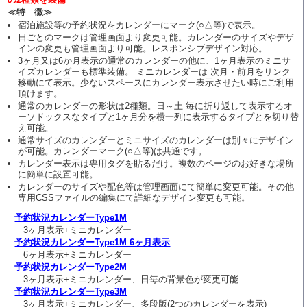
≪特 徴≫
宿泊施設等の予約状況をカレンダーにマーク(○△等)で表示。
日ごとのマークは管理画面より変更可能。カレンダーのサイズやデザ
インの変更も管理画面より可能。レスポンシブデザイン対応。
3ヶ月又は6か月表示の通常のカレンダーの他に、1ヶ月表示のミニサ
イズカレンダーも標準装備。 ミニカレンダーは 次月・前月をリンク
移動にて表示。少ないスペースにカレンダー表示させたい時にご利用
頂けます。
通常のカレンダーの形状は2種類。日～土 毎に折り返して表示するオ
ーソドックスなタイプと1ヶ月分を横一列に表示するタイプとを切り替
え可能。
通常サイズのカレンダーとミニサイズのカレンダーは別々にデザイン
が可能。カレンダーマーク(○△等)は共通です。
カレンダー表示は専用タグを貼るだけ。複数のページのお好きな場所
に簡単に設置可能。
カレンダーのサイズや配色等は管理画面にて簡単に変更可能。その他
専用CSSファイルの編集にて詳細なデザイン変更も可能。
予約状況カレンダーType1M
3ヶ月表示+ミニカレンダー
予約状況カレンダーType1M 6ヶ月表示
6ヶ月表示+ミニカレンダー
予約状況カレンダーType2M
3ヶ月表示+ミニカレンダー、日毎の背景色が変更可能
予約状況カレンダーType3M
3ヶ月表示+ミニカレンダー、多段版(2つのカレンダーを表示)