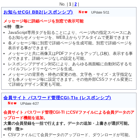
No. |
1
|
2
|
お知らせCGI BB2(レスポンシブ)
UPdate 5/11
メッセージ毎に詳細ページを別窓で表示可能
≪特 徴≫
JavaScript専用タグを貼ることにより、ページ内の指定スペースにあ
るお知らせメッセージを、WEB上からリアルタイムで更新できます
各メッセージ毎に別窓で詳細ページを生成可能。別窓で詳細ページを
表示する事ができます。
メッセージと共に画像又はPDFファイルをアップし(1枚)、表示する事
ができます。詳細ページなしの設定も可能。
レスポンシブデザイン対応により、あらゆる画面幅に自動対応するモ
バイルフレンドリーなページを生成。
メッセージの背景色・枠色の変更の他、文字色・サイズ・太字指定な
ども各メッセージ毎に設定できます。その他外部CSSファイル変更に
て詳細なデザイン変更も可能。
会員サイト パスワード管理CGI-TIc (レスポンシブ)
UPdate 4/27
会員サイト パスワード管理CGI-TI にCSVファイルによる会員データのア
ップロード機能を追加。
大量の会員登録を一括で行えます。データの追加・上書きが選択可能。
≪特 徴≫
CSVファイルにて会員データのアップロード、ダウンロードが可能。