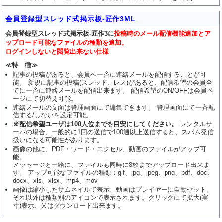
会員登録型スレッド式掲示板-匠作3ML
会員登録型スレッド式掲示板-匠作3に
投稿時のメール配信機能追加とア
ップロード可能なファイルの種類を追加。
ログインしないと閲覧出来ない仕様
≪特 徴≫
記事の投稿があると、会員へ一斉に連絡メールを配信することが可
能。 新規に記事の投稿(スレッド、レス)があると、配信希望の会員全
てに一斉に連絡メールを配信出来ます。 配信希望のON/OFFは会員ペ
ージにて切替え可能。
連絡メールの文面は管理画面にて編集できます。 管理画面にて一斉配
信する/しないを設定可能。
※配信希望ユーザは100人位までを目安にしてください。
レンタルサ
ーバの場合、一般的に1回の送信で100通以上送信すると、スパム発信
扱いになる可能性があります。
画像の他に、PDF・ワード・エクセル、動画のファイルがアップ可
能。
メッセージと一緒に、ファイルも同時に8枚までアップロード出来ま
す。 アップ可能なファイルの種類：gif、jpg、jpeg、png、pdf、doc、
docx、xls、xlsx、mp4、mov
画像は縮小したサムネイルで表示、動画はプレイヤーに自動セット。
それ以外は種類別のアイコンで表示されます。クリックにて拡大(実
寸)表示、又はダウンロード出来ます。