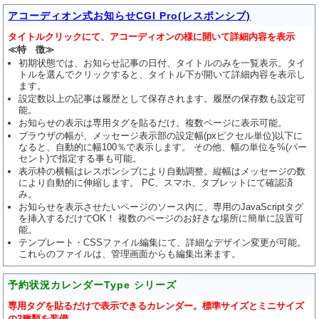
アコーディオン式お知らせCGI Pro(レスポンシブ)
タイトルクリックにて、アコーディオンの様に開いて詳細内容を表示
≪特 徴≫
初期状態では、お知らせ記事の日付、タイトルのみを一覧表示。タイ
トルを選んでクリックすると、タイトル下が開いて詳細内容を表示し
ます。
設定数以上の記事は履歴として保存されます。履歴の保存数も設定可
能。
お知らせの表示は専用タグを貼るだけ。複数ページに表示可能。
ブラウザの幅が、メッセージ表示部の設定幅(pxピクセル単位)以下に
なると、自動的に幅100％で表示します。 その他、幅の単位を%(パー
セント)で指定する事も可能。
表示枠の横幅はレスポンシブにより自動調整。縦幅はメッセージの数
により自動的に伸縮します。 PC、スマホ、タブレットにて確認済
み。
お知らせを表示させたいページのソース内に、専用のJavaScriptタグ
を挿入するだけでOK！ 複数のページのお好きな場所に簡単に設置可
能。
テンプレート・CSSファイル編集にて、詳細なデザイン変更が可能。
これらのファイルは、管理画面からも編集出来ます。
予約状況カレンダーType シリーズ
専用タグを貼るだけで表示できるカレンダー。標準サイズとミニサイズ
の2種類を装備