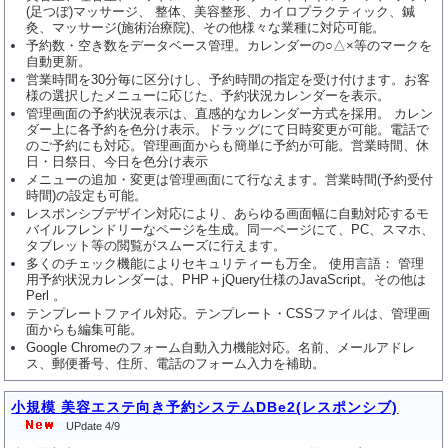
(足つぼ)マッサージ、 整体、美容整形、カイロプラクティック、鍼
灸、マッサージ(施術治療院)、その他様々な業種に対応可能。
予約数・空き数をデータベース管理。カレンダーの○△×等のマークを
自動更新。
営業時間を30分毎に区分けし、予約時間の指定を受け付けます。お客
様の選択したメニューに応じた、予約状況カレンダーを表示。
管理画面の予約状況表示は、直感的なカレンダー方式を採用。 カレン
ダー上に各予約を色分け表示。ドラッグにて日時変更が可能。電話で
のご予約にも対応。管理画面からも簡単に予約が可能。営業時間、休
日・日祭日、今日を色分け表示
メニューの追加・変更は管理画面にて行なえます。営業時間(予約受付
時間)の設定も可能。
レスポンシブデザイン対応により、あらゆる画面幅に自動対応するモ
バイルフレンドリーなページを生成。同一ページにて、PC、スマホ、
タブレット等の閲覧がスムーズに行えます。
多くのチェック機能によりセキュリティーも万全。 使用言語： 管理
用予約状況カレンダーは、PHP＋jQuery仕様のJavaScript。その他は
Perl 。
テンプレートファイル対応。テンプレート・CSSファイルは、管理画
面からも編集可能。
Google Chromeのフォーム自動入力機能対応。名前、メールアドレ
ス、郵便番号、住所、電話のフォーム入力を補助。
小規模 美容エステ向き予約システムDBe2(レスポンシブ)
UPdate 4/9