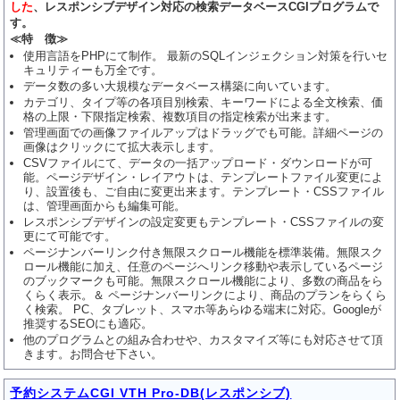
した
、レスポンシブデザイン対応の検索データベースCGIプログラムで
す。
≪特 徴≫
使用言語をPHPにて制作。 最新のSQLインジェクション対策を行いセ
キュリティーも万全です。
データ数の多い大規模なデータベース構築に向いています。
カテゴリ、タイプ等の各項目別検索、キーワードによる全文検索、価
格の上限・下限指定検索、複数項目の指定検索が出来ます。
管理画面での画像ファイルアップはドラッグでも可能。詳細ページの
画像はクリックにて拡大表示します。
CSVファイルにて、データの一括アップロード・ダウンロードが可
能。ページデザイン・レイアウトは、テンプレートファイル変更によ
り、設置後も、ご自由に変更出来ます。テンプレート・CSSファイル
は、管理画面からも編集可能。
レスポンシブデザインの設定変更もテンプレート・CSSファイルの変
更にて可能です。
ページナンバーリンク付き無限スクロール機能を標準装備。無限スク
ロール機能に加え、任意のページへリンク移動や表示しているページ
のブックマークも可能。無限スクロール機能により、多数の商品をら
くらく表示。＆ ページナンバーリンクにより、商品のプランをらくら
く検索。 PC、タブレット、スマホ等あらゆる端末に対応。Googleが
推奨するSEOにも適応。
他のプログラムとの組み合わせや、カスタマイズ等にも対応させて頂
きます。お問合せ下さい。
予約システムCGI VTH Pro-DB(レスポンシブ)