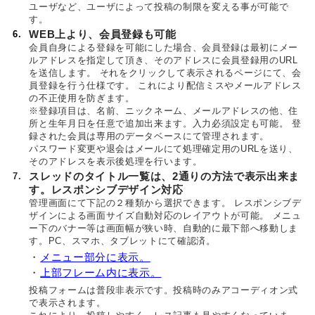
ユーザなど、ユーザによって投稿の制限を変える事が可能で
す。
6.
WEB上より、会員登録も可能
会員自身による登録を可能にした場合、会員登録は最初にメー
ルアドレスを指定して頂き、そのアドレスに会員登録用のURL
を送信します。 それをクリックして表示されるページにて、会
員登録を行う仕様です。 これにより配信ミスやメールアドレス
の不正使用を防ぎます。
※登録項目は、名前、ニックネーム、メールアドレスの他、住
所と生年月日を任意で追加出来ます。入力必須設定も可能。 登
録された会員は専用のデータベースにて管理されます。
パスワード変更や退会はメールにて処理確定用のURLを送り、
そのアドレスを表示後処理を行います。
7.
スレッドのタイトル一覧は、2通りの方法で表示出来ま
す。レスポンシブデザイン対応
管理画面にて下記の２種類から選択できます。 レスポンシブデ
ザインによる画面サイズ自動対応のレイアウトが可能。 メニュ
ー下のバナー等は画面幅が狭い時、自動的に最下部へ移動しま
す。PC、スマホ、タブレットにて確認済。
・
メニュー部分に表示。
・
上部フレーム内に表示。
投稿フォームは普段非表示です。投稿時のみアコーディオン式
で表示されます。