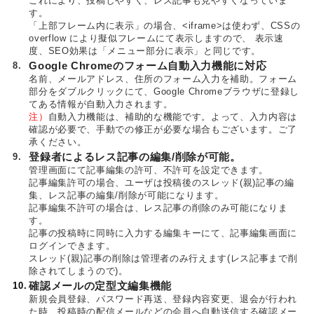
これにより、投稿しやすく、レス記事も見やすくなっていま
す。
「上部フレーム内に表示」の場合、<iframe>は使わず、CSSの
overflow により擬似フレームにて表示しますので、 表示速
度、SEO効果は「メニュー部分に表示」と同じです。
8.
Google Chromeのフォーム自動入力機能に対応
名前、メールアドレス、住所のフォーム入力を補助。フォーム
部分をダブルクリックにて、Google Chromeブラウザに登録し
てある情報が自動入力されます。
注）
自動入力機能は、補助的な機能です。よって、入力内容は
確認が必要で、手動での修正が必要な場合もございます。ご了
承ください。
9.
登録者によるレス記事の編集/削除が可能。
管理画面にて記事編集の許可、不許可を設定できます。
記事編集許可の場合、ユーザは投稿後のスレッド(親)記事の編
集、レス記事の編集/削除が可能になります。
記事編集不許可の場合は、レス記事の削除のみ可能になりま
す。
記事の投稿時に同時に入力する編集キーにて、記事編集画面に
ログインできます。
スレッド(親)記事の削除は管理者のみ行えます(レス記事まで削
除されてしまうので)。
10.
確認メールの定型文編集機能
新規会員登録、パスワード再送、登録内容変更、退会が行われ
た時、投稿時の配信メールなどの会員へ自動送信する確認メー