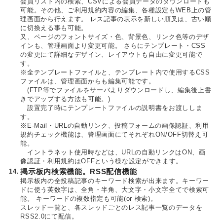
会員リスト内の検索、CSVによる会員データのダウンロードも
可能。その他、ご利用規約内容の編集、各種設定もWEB上の管
理画面から行えます。 レス記事の表示を新しい順叉は、古い順
に切換える事も可能。
又、ページのフォントサイズ・色、背景色、リンク色等のデザ
インも、管理画面より変更可能。 さらにテンプレート・CSS
の変更にて詳細なデザイン、レイアウトも自由に変更可能で
す。
※全テンプレートファイルと、テンプレート内で使用するCSS
ファイルは、管理画面からも編集可能です。
(FTP等でファイルをサーバよりダウンロードし、編集後上書
きでアップする方法も可能。)
設置完了時にテンプレートファイルの説明書をお渡ししま
す。
※E-Mail・URLの自動リンク、投稿フォームの画像認証、利用
規約チェック機能は、管理画面にてそれぞれON/OFF切替え可
能。
イントラネット使用時などは、URLの自動リンクはON、画
像認証・利用規約はOFFという様な設定ができます。
14.
掲示板内検索機能。RSS配信機能
掲示板内の全投稿記事のキーワード検索が出来ます。キーワー
ドに使う英数字は、全角・半角、大文字・小文字全てで検索可
能。 キーワードの複数指定も可能(or 検索)。
スレッド一覧と、各スレッドごとのレス記事一覧のデータを
RSS2.0にて配信。