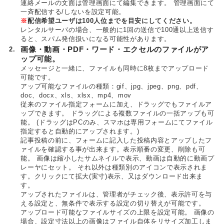
連絡メールの文面は管理画面にて編集できます。 管理画面にて
一斉配信する/しないを設定可能。
※
配信希望ユーザは100人位までを目安にしてください。
レンタルサーバの場合、一般的に1回の送信で100通以上送信す
ると、スパム発信扱いになる可能性があります。
2.
画像・動画・PDF・ワード・エクセルのファイルがア
ップ可能。
メッセージと一緒に、ファイルも同時に8枚までアップロード
可能です。
アップ可能なファイルの種類：gif、jpg、jpeg、png、pdf、
doc、docx、xls、xlsx、mp4、mov
従来のファイル指定フォームに加え、ドラッグでもファイルア
ップできます。 ドラッグによる複数ファイルの一括アップも可
能。 (ドラッグはPCのみ、スマホは専用フォームにてファイル
指定すると自動的にアップされます。)
記事投稿の前に、フォームに記入した投稿内容とアップしたフ
ァイルを確認する事が出来ます。表示順番の変更、削除も可
能。 画像は縮小したサムネイルで表示、動画は自動的に動画プ
レーヤにセット。 それ以外は種類別のアイコンで表示されま
す。クリックにて拡大(実寸)表示、又はダウンロード出来ま
す。
アップされたファイルは、管理者がチェック後、表示許可を与
える設定と、無条件で表示する設定の切り替えが可能です。
アップロード可能なファイルサイズの上限を設定可能。 画像の
場合、設定寸法以上の画像はファイル自体をリサイズ加工しま