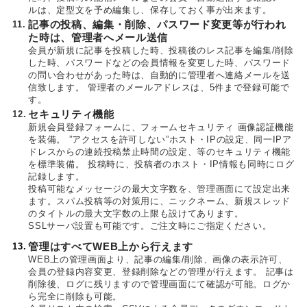
ルは、定型文を予め編集し、保存しておく事が出来ます。
11.
記事の投稿、編集・削除、パスワード変更等が行われ
た時は、管理者へメール送信
会員が新規に記事を投稿した時、投稿後のレス記事を編集/削除
した時、パスワードなどの会員情報を変更した時、パスワード
の問い合わせがあった時は、自動的に管理者へ連絡メールを送
信致します。 管理者のメールアドレスは、5件まで登録可能で
す。
12.
セキュリティ機能
新規会員登録フォームに、フォームセキュリティ 画像認証機能
を装備。 ”アクセスを許可しない”ホスト・IPの設定、同一IPア
ドレスからの連続投稿禁止時間の設定、等のセキュリティ機能
を標準装備。 投稿時に、投稿者のホスト・IP情報も同時にログ
記録します。
投稿可能なメッセージの最大文字数を、管理画面にて設定出来
ます。スパム投稿等の対策用に、ニックネーム、新規スレッド
のタイトルの最大文字数の上限も設けてあります。
SSLサーバ設置も可能です。ご注文時にご指定ください。
13.
管理はすべてWEB上から行えます
WEB上の管理画面より、記事の編集/削除、画像の表示許可、
会員の登録内容変更、登録削除などの管理が行えます。 記事は
削除後、ログに残リますので管理画面にて確認が可能。ログか
ら完全に削除も可能。