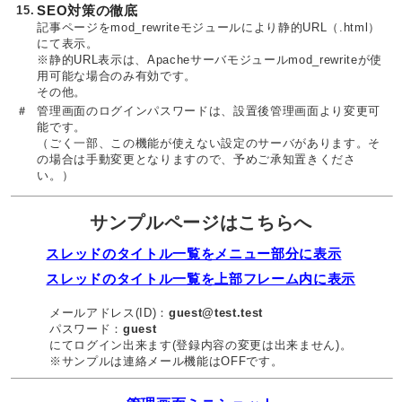
15.
SEO対策の徹底
記事ページをmod_rewriteモジュールにより静的URL（.html）
にて表示。
※静的URL表示は、Apacheサーバモジュールmod_rewriteが使
用可能な場合のみ有効です。
その他。
＃
管理画面のログインパスワードは、設置後管理画面より変更可
能です。
（ごく一部、この機能が使えない設定のサーバがあります。そ
の場合は手動変更となりますので、予めご承知置きくださ
い。）
サンプルページはこちらへ
スレッドのタイトル一覧をメニュー部分に表示
スレッドのタイトル一覧を上部フレーム内に表示
メールアドレス(ID)：
guest@test.test
パスワード：
guest
にてログイン出来ます(登録内容の変更は出来ません)。
※サンプルは連絡メール機能はOFFです。