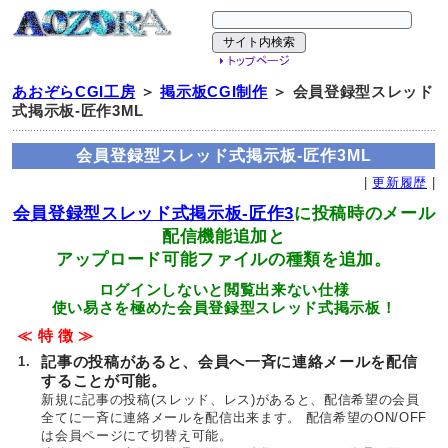
あおぞらCGI工房
＞
掲示板CGI制作
＞ 会員登録型スレッド
式掲示板-匠作3ML
会員登録型スレッド式掲示板-匠作3ML
|
更新履歴
|
会員登録型スレッド式掲示板-匠作3
に投稿時のメール
配信機能追加と
アップロード可能ファイルの種類を追加。
ログインしないと閲覧出来ない仕様
使い易さを極めた会員登録型スレッド式掲示板！
≪ 特 徴 ≫
1.
記事の投稿があると、会員へ一斉に連絡メールを配信
することが可能。
新規に記事の投稿(スレッド、レス)があると、配信希望の会員
全てに一斉に連絡メールを配信出来ます。 配信希望のON/OFF
は会員ページにて切替え可能。