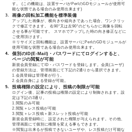
す。 (この機能は、設置サーバがPerlのGDモジュールが使用可
能な状態である場合のみ使用出来ます)
3.
画像の回転加工機能を標準装備
アップした画像が、横向きや縦向きであった場合、ワンクリッ
クで修正できます。 右90°又は左90°のどちらかに画像を回転
させる事が可能です。 スマホでアップした時の向き修正などに
ご使用頂けます。
※リサイズと回転機能は、設置サーバにPerlのGDモジュールが
使用可能な状態である場合のみ使用出来ます。
4.
個別のID(E-Mail)・パスワードにてログインすると、
ページの閲覧が可能
新規会員登録にてID・パスワードを登録します。会員(ユーザ)
の登録方法は、管理画面にて下記の2通りから選択できます。
1.会員登録は管理者が行う。
2.会員自身による登録が可能。
5.
投稿権限の設定により、投稿の制限が可能
ログイン後、記事の投稿は権限の設定により制御されます。設
定は下記の3通り。
1.閲覧のみ可能
2.閲覧＋レス投稿が可能
3.閲覧＋レス投稿＋新スレット投稿が可能
新規会員登録時に、設定された権限が与えられます。その他、
管理画面にて個別に権限を変える事もできます。
※閲覧は出来るが投稿できないユーザや、レス投稿だけ可能な