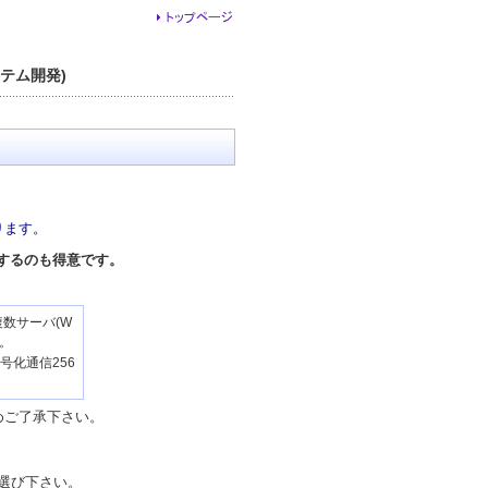
ステム開発)
ります。
するのも得意です。
複数サーバ(W
す。
号化通信256
。
めご了承下さい。
お選び下さい。