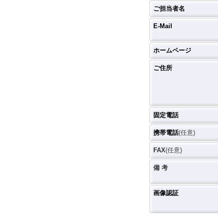
ご担当者名
E-Mail
ホームページ
ご住所
固定電話
携帯電話
(任意)
FAX
(任意)
備 考
画像認証