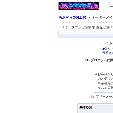
あおぞらCGI工房
＞ オーダーメイド
（ＰＣ・スマホ CGI制作 設置/CGI
ごく小
安い、
最終的
CGIプログラム
○
お客様か
のと受け
事業者等
をお約束
注）
フリーメー
基本CGI