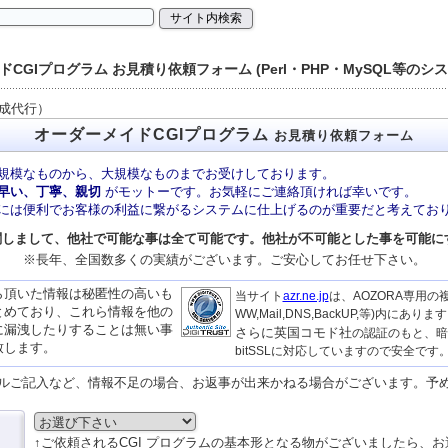
CGIプログラム お見積り依頼フォーム (Perl・PHP・MySQL等のシ
作成代行）
オーダーメイドCGIプログラム
お見積り依頼フォーム
規模なものから、大規模なものまでお受けしております。
早い、丁寧、親切
がモットーです。お気軽にご連絡頂ければ幸いです。
には便利でお客様の利益に繋がるシステムに仕上げるのが重要だと考えてお
に関しまして、他社で可能な事は全て可能です。他社が不可能とした事を可能に
※長年、全国数多くの実績がございます。ご安心してお任せ下さい。
ら頂いた情報は秘匿性の高いも
当サイト
azr.ne.jp
は、AOZORA専用の
とめており、これら情報を他の
WW,Mail,DNS,BackUP,等)内にありま
に漏洩したりすることは無い事
さらに英国コモド社
の認証のもと、暗
致します。
bitSSLに対応していますので安全です
ルご記入など、情報不足の場合、お返事が出来かねる場合がございます。予
↑ご依頼されるCGI プログラムの基本形となる物がございましたら、