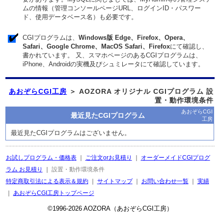
ムの情報（管理コンソールページURL、ログインID・パスワー
ド、使用データベース名）も必要です。
CGIプログラムは、
Windows版 Edge、Firefox、Opera、
Safari、Google Chrome、MacOS Safari、Firefox
にて確認し、
書かれています。 又、スマホページのあるCGIプログラムは、
iPhone、Androidの実機及びシュミレータにて確認しています。
あおぞらCGI工房
＞ AOZORA オリジナル CGIプログラム 設
置・動作環境条件
あおぞらCGI
最近見たCGIプログラム
工房
最近見たCGIプログラムはございません。
.
お試しプログラム・価格表
｜
ご注文orお見積り
｜
オーダーメイドCGIプログ
ラム お見積り
｜
設置・動作環境条件
特定商取引法による表示＆規約
｜
サイトマップ
｜
お問い合わせ一覧
｜
実績
｜
あおぞらCGI工房トップページ
©1996-
2026 AOZORA（あおぞらCGI工房）