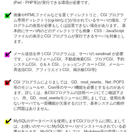
(Perl・PHP等)が実行できる環境が必要です。
画像やHTMLファイルなどを置くディレクトリと、CGI プログラ
ム専用ディレクトリ(cgi-binなど)が分かれているサーバの場合、プ
ログラムの改造が必要もしくは設置できない場合があります。 基
本的にサーバ内のどのディレクトリでも画像・CSS・JavaScript
ファイルの表示とCGI プログラムが実行できるサーバを対象とし
ます。
メール送信を伴うCGI プログラムは、サーバの sendmail が必要
です。 (メールフォームCGI、不動産検索CGI、ブログCGI、予約
システムCGI、Ｑ＆Ａ CGI、ショッピング カートCGI、メール一
斉送信CGI、アフィリエイトCGI、掲示板CGI等)
CGI プログラムによりましては、GD、mod_rewrite、Net::POP3
等のモジュールや、Cron等のサーバ機能を必要とするものがあり
ます。詳しくは、各CGIプログラムの説明ページにてご確認下さ
い。 尚、GD、mod_rewriteモジュールに関しましては、使用出来
ないサーバでも一部機能が欠落するだけで、基本システムの動作
に問題はありません。
MySQLのデータベースを使用しますCGIプログラムに関しまして
は、お使いのサーバにMySQLサーバがインストールされている必
要があります。MySQLに関しましては、MyAdmin等の管理システ