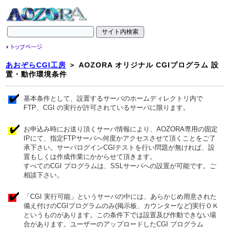
あおぞらCGI工房
＞ AOZORA オリジナル CGIプログラム 設
置・動作環境条件
.
基本条件として、設置するサーバのホームディレクトリ内で
FTP、CGI の実行が許可されているサーバに限ります。
お申込み時にお送り頂くサーバ情報により、AOZORA専用の固定
IPにて、指定FTPサーバへ何度かアクセスさせて頂くことをご了
承下さい。サーバログインCGIテストを行い問題が無ければ、設
置もしくは作成作業にかからせて頂きます。
すべてのCGI プログラムは、SSLサーバへの設置が可能です。ご
相談下さい。
「CGI 実行可能」というサーバの中には、あらかじめ用意された
備え付けのCGIプログラムのみ(掲示板、カウンターなど)実行ＯＫ
というものがあります。この条件下では設置及び作動できない場
合があります。ユーザーのアップロードしたCGI プログラム