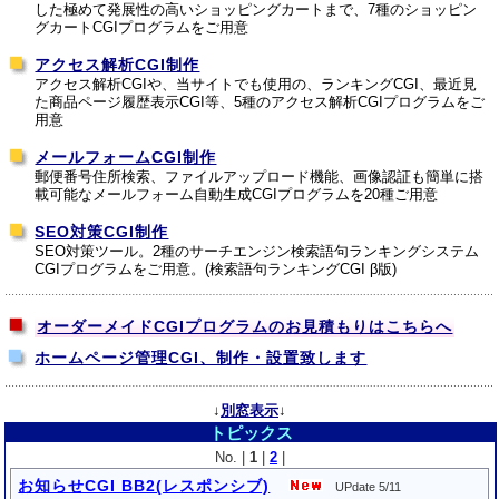
した極めて発展性の高いショッピングカートまで、7種のショッピン
グカートCGIプログラムをご用意
アクセス解析CGI制作
アクセス解析CGIや、当サイトでも使用の、ランキングCGI、最近見
た商品ページ履歴表示CGI等、5種のアクセス解析CGIプログラムをご
用意
メールフォームCGI制作
郵便番号住所検索、ファイルアップロード機能、画像認証も簡単に搭
載可能なメールフォーム自動生成CGIプログラムを20種ご用意
SEO対策CGI制作
SEO対策ツール。2種のサーチエンジン検索語句ランキングシステム
CGIプログラムをご用意。(検索語句ランキングCGI β版)
.
オーダーメイドCGIプログラムのお見積もりはこちらへ
ホームページ管理CGI、制作・設置致します
.
↓
別窓表示
↓
トピックス