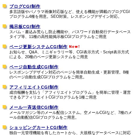
ブログCGI制作
多言語版やパノラマ画像対応版など、使える機能が満載のブログCGI
プログラム4種を用意。SEO対策。レスポンシブデザイン対応。
掲示板CGI制作
スパム・書込み荒らし防止機能や、パスワード自動発行データベース
タイプ等、11種の高性能掲示板CGIプログラムをご用意
ページ更新システムCGI制作
お知らせ、Q&A、ミニギャラリー等、CGI表示方式・Script表示方式
による、20種のページ更新システムをご用意
ページ自動生成CGI制作
レスポンシブデザイン対応のページを簡単自動生成・更新管理。8種
のページ自動生成CGIプログラムをご用意。
アフィリエイトCGI制作
成功報酬を支払う「アフィリエイトプログラム」を簡単に管理・運営
できるアフィリエイトCGIプログラムを1種ご用意
メール一斉送信CGI制作
メールマガジン等のメール配信システム。空メールCGIなど、7種のメ
ール自動配信CGIプログラムをご用意。
ショッピングカートCGI制作
独自一元管理機能を有したカートから、大規模なデータベースに対応