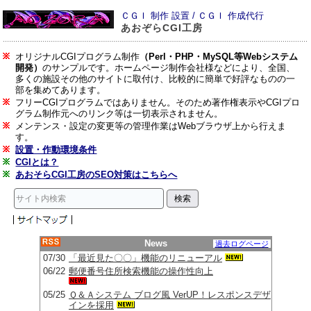
ＣＧＩ 制作 設置 / ＣＧＩ 作成代行
あおぞらCGI工房
.
オリジナルCGIプログラム制作
（Perl・PHP・MySQL等Webシステム
開発）
のサンプルです。ホームページ制作会社様などにより、全国、
多くの施設その他のサイトに取付け、比較的に簡単で好評なものの一
部を集めてあります。
フリーCGIプログラムではありません。そのため著作権表示やCGIプロ
グラム制作元へのリンク等は一切表示されません。
メンテンス・設定の変更等の管理作業はWebブラウザ上から行えま
す。
設置・作動環境条件
CGIとは？
あおそらCGI工房のSEO対策はこちらへ
News
過去ログページ