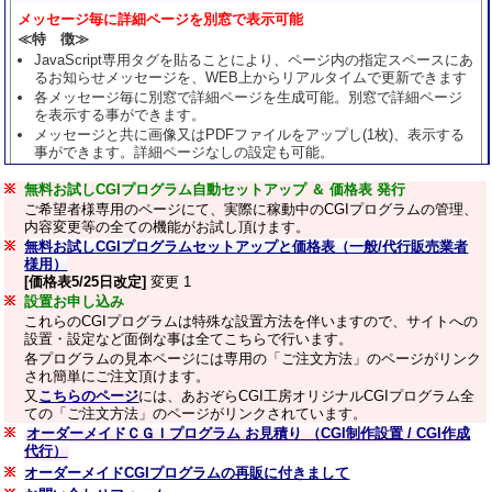
無料お試しCGIプログラム自動セットアップ ＆ 価格表 発行
ご希望者様専用のページにて、実際に稼動中のCGIプログラムの管理、
内容変更等の全ての機能がお試し頂けます。
無料お試しCGIプログラムセットアップと価格表（一般/代行販売業者
様用）
[価格表5/25日改定]
変更 1
設置お申し込み
これらのCGIプログラムは特殊な設置方法を伴いますので、サイトへの
設置・設定など面倒な事は全てこちらで行います。
各プログラムの見本ページには専用の「ご注文方法」のページがリンク
され簡単にご注文頂けます。
又
こちらのページ
には、あおぞらCGI工房オリジナルCGIプログラム全
ての「ご注文方法」のページがリンクされています。
オーダーメイドＣＧＩプログラム お見積り （CGI制作設置 / CGI作成
代行）
オーダーメイドCGIプログラムの再販に付きまして