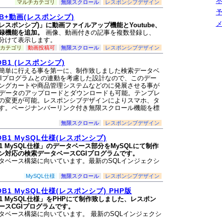
不
マルチカテゴリ
無限スクロール
レスポンシブデザイン
予
B+動画(レスポンシブ)
メ
レスポンシブ)」に動画ファイルアップ機能とYoutube、
録機能を追加。
画像、動画付きの記事を複数登録し、
分けて表示します。
カテゴリ
動画投稿可
無限スクロール
レスポンシブデザイン
1 (レスポンシブ)
簡単に行える事を第一に、制作致しました検索データベ
GIプログラムとの連動を考慮した設計なので、このデー
ングカートや商品管理システムなどのに発展させる事が
全データのアップロードとダウンロードも可能。テンプレ
の変更が可能。レスポンシブデザインによりスマホ、タ
す。ページナンバーリンク付き無限スクロール機能を標
無限スクロール
レスポンシブデザイン
1 MySQL仕様(レスポンシブ)
 MySQL仕様」のデータベース部分をMySQLにて制作
ン対応の検索データベースCGIプログラムです。
タベース構築に向いています。最新のSQLインジェクシ
MySQL仕様
無限スクロール
レスポンシブデザイン
1 MySQL仕様(レスポンシブ) PHP版
1 MySQL仕様」をPHPにて制作致しました、レスポン
ースCGIプログラムです。
タベース構築に向いています。 最新のSQLインジェクシ