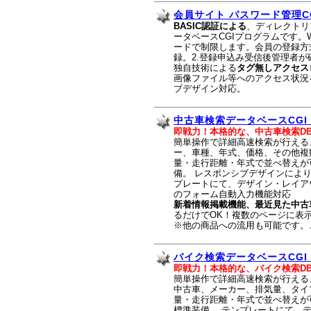
会員サイト パスワード管理CG
BASIC認証による
、ディレクトリ
ータベースCGIプログラムです。
ードで制限します。会員の登録方
録。2.登録申込み受信後管理者が
独自技術による
タグ無しアクセス
画像ファイル等へのアクセス状況
ブデザイン対応。
中古車検索データベースCGI 
即戦力！本格的な、中古車検索D
簡単操作で詳細高速検索が行える
ー、車種、年式、価格、その他複
量・走行距離・年式で並べ替えが
備。 レスポンシブデザインによ
プレートにて、デザイン・レイアウト
のフォーム自動入力機能対応
新着情報掲載機能、最近見た中古
るだけでOK！複数のページに表
※他の商品への流用も可能です。
バイク検索データベースCGI 
即戦力！本格的な、バイク検索D
簡単操作で詳細高速検索が行える、
中古車、メーカー、排気量、タイ
量・走行距離・年式で並べ替えが
標準装備。 テンプレートにて、