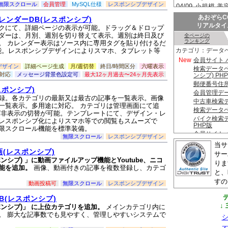
無限スクロール
会員管理
MySQL仕様
レスポンシブデザイン
あおぞらC
ンダーDB(レスポンシブ)
リアルタイ
クにて、詳細ページの表示が可能。ドラッグ＆ドロップ
ダーは、月別、週別を切り替えて表示。週別は終日及び
。 カレンダー表示はソース内に専用タグを貼り付けるだ
能。レスポンシブデザインによりスマホ、タブレット等
デザイン
詳細ページ生成
月/週切替
終日/時間区分
六曜表示
も対応
メッセージ背景色設定可
最大12ヶ月過去〜24ヶ月先表示
ポンシブ)
録。各カテゴリの最新又は最古の記事を一覧表示。画像
一覧表示。多用途に対応。 カテゴリは管理画面にて追
/非表示の切替が可能。テンプレートにて、デザイン・レ
レスポンシブ化によりスマホ等での閲覧もスムーズで
限スクロール機能を標準装備。
無限スクロール
レスポンシブデザイン
当サ
(レスポンシブ)
サーバ
シブ) 」に動画ファイルアップ機能とYoutube、ニコ
りま
能を追加。
画像、動画付きの記事を複数登録し、カテゴ
と、
すの
動画投稿可
無限スクロール
レスポンシブデザイン
B(レスポンシブ)
↓
ンシブ)」 に上位カテゴリを追加。
メインカテゴリ内に
。 膨大な記事数でも見やすく、管理しやすいシステムで
シ