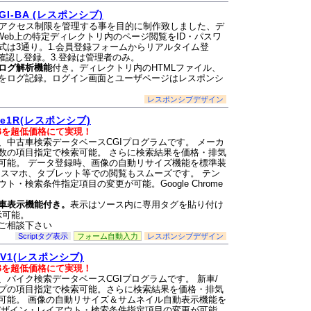
I-BA (レスポンシブ)
アクセス制限を管理する事を目的に制作致しました、デ
Web上の特定ディレクトリ内のページ閲覧をID・パスワ
式は3通り。1.会員登録フォームからリアルタイム登
確認し登録。3.登録は管理者のみ。
ログ解析機能
付き。ディレクトリ内のHTMLファイル、
をログ記録。ログイン画面とユーザページはレスポンシ
レスポンシブデザイン
e1R(レスポンシブ)
Bを超低価格にて実現！
、中古車検索データベースCGIプログラムです。 メーカ
数の項目指定で検索可能。 さらに検索結果を価格・排気
可能。 データ登録時、画像の自動リサイズ機能を標準装
りスマホ、タブレット等での閲覧もスムーズです。 テン
・検索条件指定項目の変更が可能。Google Chrome
車表示機能付き。
表示はソース内に専用タグを貼り付け
示可能。
ご相談下さい
Scriptタグ表示
フォーム自動入力
レスポンシブデザイン
V1(レスポンシブ)
Bを超低価格にて実現！
バイク検索データベースCGIプログラムです。 新車/
プの項目指定で検索可能。さらに検索結果を価格・排気
可能。 画像の自動リサイズ＆サムネイル自動表示機能を
デザイン・レイアウト・検索条件指定項目の変更が可能。