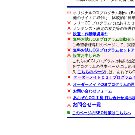
オリジナルCGIプログラム制作
（P
他のサイトに取付け、比較的に簡
フリーCGIプログラムではありま
メンテンス・設定の変更等の管理作
設置・作動環境条件
無料お試しCGIプログラム自動セッ
ご希望者様専用のページにて、実際
無料お試しCGIプログラムセット
設置お申し込み
これらのCGIプログラムは特殊な
各プログラムの見本ページには専用
又
こちらのページ
には、あおぞらC
オーダーメイドＣＧＩプログラム お見
オーダーメイドCGIプログラムの
お問い合わせフォーム
あおぞらCGI工房 打ち合わせ掲示
このページのSEO対策はこちらへ