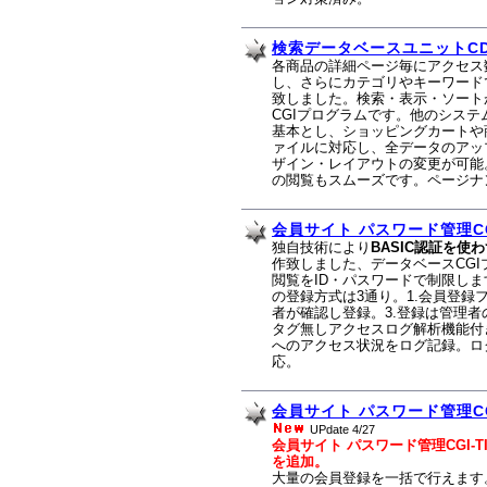
検索データベースユニットCD
各商品の詳細ページ毎にアクセス
し、さらにカテゴリやキーワード
致しました。検索・表示・ソート
CGIプログラムです。他のシス
基本とし、ショッピングカートや
ァイルに対応し、全データのアッ
ザイン・レイアウトの変更が可能
の閲覧もスムーズです。ページナ
会員サイト パスワード管理CGI
独自技術により
BASIC認証を使
作致しました、データベースCGI
閲覧をID・パスワードで制限しま
の登録方式は3通り。1.会員登録
者が確認し登録。3.登録は管理者
タグ無しアクセスログ解析機能付
へのアクセス状況をログ記録。ロ
応。
会員サイト パスワード管理CGI
UPdate 4/27
会員サイト パスワード管理CGI-
を追加。
大量の会員登録を一括で行えます