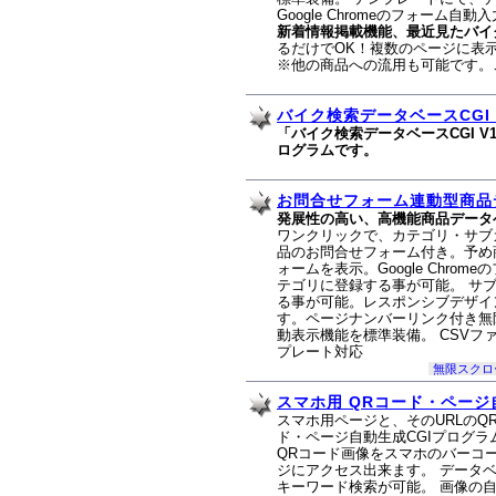
Google Chromeのフォーム自
新着情報掲載機能、最近見たバイ
るだけでOK！複数のページに表
※他の商品への流用も可能です。
バイク検索データベースCGI V
「バイク検索データベースCGI V
ログラムです。
お問合せフォーム連動型商品デ
発展性の高い、高機能商品データ
ワンクリックで、カテゴリ・サブ
品のお問合せフォーム付き。予め
ォームを表示。Google Chro
テゴリに登録する事が可能。 サ
る事が可能。レスポンシブデザイ
す。ページナンバーリンク付き無
動表示機能を標準装備。 CSV
プレート対応
無限スクロ
スマホ用 QRコード・ペー
スマホ用ページと、そのURLのQ
ド・ページ自動生成CGIプログラ
QRコード画像をスマホのバーコ
ジにアクセス出来ます。 データ
キーワード検索が可能。 画像の