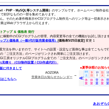
erl・PHP・MySQL等システム開発）
のサンプルです。ホームページ制作会社
単で好評なものの一部を集めてあります。
せん。そのため著作権表示やCGIプログラム制作元へのリンク等は一切表示さ
業はWebブラウザ上から行えます。
トアップ ＆ 価格表 発行
に稼動中のCGIプログラムの管理、内容変更等の全ての機能がお試し頂けま
アップと価格表（一般/代行販売業者様用）
[価格表5/25日改定]
変更 1
設置方法を伴いますので、サイトへの設置・設定など面倒な事は全てこちらで
の「ご注文方法」のページがリンクされ簡単にご注文頂けます。
GI工房オリジナルCGIプログラム全ての「ご注文方法」のページがリンクさ
積り （CGI制作設置 / CGI作成代行）
●夏季休暇のお知ら
再販に付きまして
AOZORA
→
営業休日お知らせカレンダー
板はこちらへ
あおぞらC