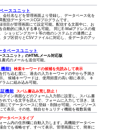
タベースユニット
、会社名などを管理画面より登録し、データベース化を
斉配信データベースCGIプログラムです。
の登録項目が管理画面にて設定可能。配信する文面中に、お
自動的に挿入する事も可能。 同じE-Mailアドレスの複
。 ショッピングカート等の他のシステムとの連携によ
。タブ区切りとCSVファイルに対応し、全データのアッ
データベースユニット
ベースユニット」のHTMLメール対応版
ML書式のメールも送信可能。
機能)
検索キーワードの候補を先読みして表示
を打ち込む度に、過去の入力キーワードの中から予測さ
示。 候補キーワードは、使用頻度の高い順に表示。 キ
ログラムに組み込み可能。
認証機能
スパム書込み荒し防止！
ログイン画面などのフォーム入力部に設置し、スパム書
かれている文字を読んで、フォームに入力して頂き、送
画面にてデータベースに登録・削除が可能。ページソース
にて表示。その他、独自セキュリティ機能を複数装備
データベースタイプ
ォーム内の住所欄に自動入力します。高機能データベー
場合でも省略せず、すべて表示。管理画面にて、簡単に