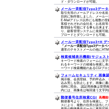
ド・ダウンロードが可能。
メール一斉配信Type3デー
取引先等のメールアドレスや名前
目的に制作致しました、メール一
E-Mailアドレス以外にも複数
客様それぞれの会社名・お名前等を
数登録を可能にする事も出来ます
り、顧客管理システムに発展可能
プロードとダウンロードも可能。
メール一斉配信Type3+H 
「メール一斉配信Type3データ
通常のテキストメールの他にHT
検索候補表示機能(サジェスト
キーワード検索のフォームに文字
れるキーワードの候補を検索し表
ーワード検索機能のあるCGIプ
フォームセキュリティ 画像
掲示板、会員登録、予約申込み、
込み荒しを防止します。画像に書
信時に照合。 認証用画像は管理
内には、画像名は毎回違う文字列
郵便番号住所検索CGI
高機能
郵便番号より、住所を検索し、フ
スにより、複数の住所が該当した
最新の郵便番号データに更新可能