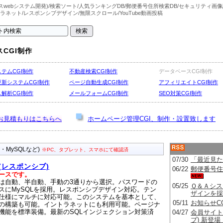
webシステム開発)/検索ソート/人気ランキングDB/郵便番号住所検索DB/セキュリティ画像
トラネット/レスポンシブデザイン/無限スクロール/YouTube動画投稿
CGI制作
.
テムCGI制作
不動産検索CGI制作
データベースCGI制作
新システムCGI制作
ページ自動生成CGI制作
アフィリエイトCGI制作
解析CGI制作
メールフォームCGI制作
SEO対策CGI制作
.
のお見積もりはこちらへ
ホームページ管理CGI、制作・設置致します
.
HP・MySQLなど)
※PC、タブレット、スマホにて確認済
(レスポンシブ)
ースです。
は自動、半自動、手動の3通りから選択。パスワードの
スにMySQLを採用。レスポンシブデザイン対応。テン
仕様にマルチに対応可能。このシステムを基本として、
の構築も可能。イントラネットにも利用可能。ページナ
機能を標準装備。最新のSQLインジェクション対策済