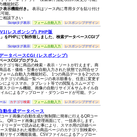
動入力機能対応
ク表示機能付き。
表示はソース内に専用タグを貼り付け
示可能。
ご相談下さい
Scriptタグ表示
フォーム自動入力
レスポンシブデザイン
1(レスポンシブ) PHP版
1」をPHPにて制作致しました、検索データベースCGIプ
Scriptタグ表示
フォーム自動入力
レスポンシブデザイン
ータベースCGI (レスポンシブ)
ベースCGIプログラム
カテゴリ毎に商品の検索・表示・ソートが行えます。商
商品名・価格・型番が自動入力された状態でお問合せフ
meのフォーム自動入力機能対応。 1つの商品データを2つのカ
ブカテゴリの商品一覧ページの表示順番を、任意に変更す
ンによりスマホ、タブレット等での閲覧もスムーズで
限スクロール機能、画像の自動リサイズ＆サムネイル自
ファイルによるアップロード・ダウンロードが可能。テン
ール
カテゴリ検索
フォーム自動入力
レスポンシブデザイン
ジ自動生成データベース
Rコード画像の自動生成が無制限に簡単に行えるQRコー
ム。 QRコード画像は管理画面にて、一括表示します。
ードリーダーで読み込む事により、スマホ用の詳細ペー
ベース登録された複数の商品ページのカテゴリ別検索や、
自動リサイズ機能装備。CSVファイルによるアップロー