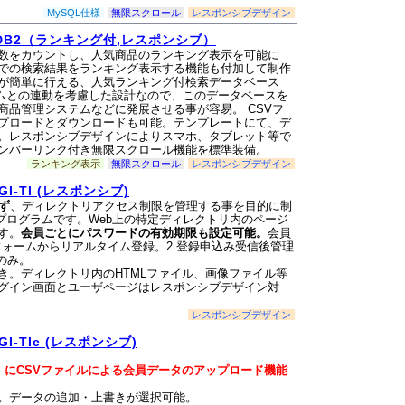
MySQL仕様
無限スクロール
レスポンシブデザイン
B2（ランキング付,レスポンシブ）
数をカウントし、人気商品のランキング表示を可能に
での検索結果をランキング表示する機能も付加して制作
が簡単に行える、人気ランキング付検索データベース
テムとの連動を考慮した設計なので、このデータベースを
商品管理システムなどに発展させる事が容易。 CSVフ
プロードとダウンロードも可能。テンプレートにて、デ
。レスポンシブデザインによりスマホ、タブレット等で
ンバーリンク付き無限スクロール機能を標準装備。
ランキング表示
無限スクロール
レスポンシブデザイン
-TI (レスポンシブ)
わず
、ディレクトリアクセス制限を管理する事を目的に制
プログラムです。Web上の特定ディレクトリ内のページ
す。
会員ごとにパスワードの有効期限も設定可能。
会員
フォームからリアルタイム登録。2.登録申込み受信後管理
のみ。
き。ディレクトリ内のHTMLファイル、画像ファイル等
グイン画面とユーザページはレスポンシブデザイン対
レスポンシブデザイン
-TIc (レスポンシブ)
TI にCSVファイルによる会員データのアップロード機能
。データの追加・上書きが選択可能。