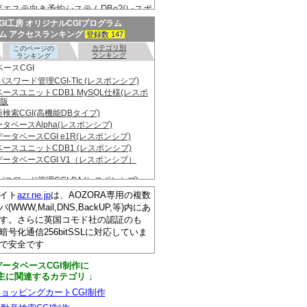
GI工房 オリジナルCGIプログラム
ム アクセスランキング
登録数 147
イト
azr.ne.jp
は、AOZORA専用の複数
(WWW,Mail,DNS,BackUP,等)内にあ
す。さらに英国コモド社の認証のも
暗号化通信256bitSSLに対応していま
で安全です
データベースCGI制作に
 主に関連するカテゴリ ↓
ョッピングカートCGI制作