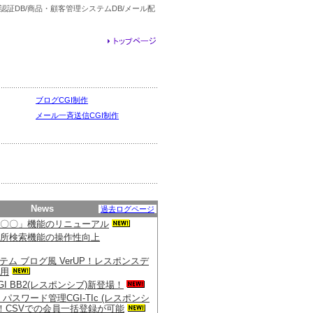
認証DB/商品・顧客管理システムDB/メール配
ブログCGI制作
メール一斉送信CGI制作
News
過去ログページ