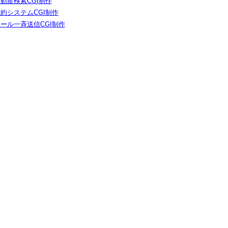
動産検索CGI制作
約システムCGI制作
ール一斉送信CGI制作