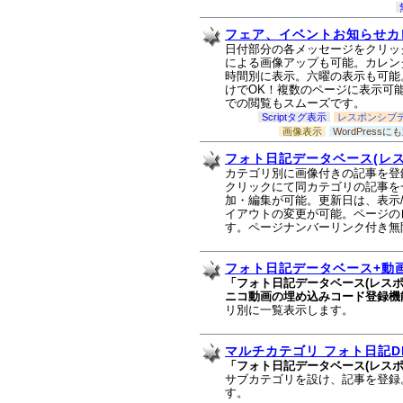
フェア、イベントお知らせカレ
日付部分の各メッセージをクリッ
による画像アップも可能。カレン
時間別に表示。六曜の表示も可能
けでOK！複数のページに表示可
での閲覧もスムーズです。
Scriptタグ表示
レスポンシブ
画像表示
WordPressに
フォト日記データベース(レス
カテゴリ別に画像付きの記事を登
クリックにて同カテゴリの記事を
加・編集が可能。更新日は、表示
イアウトの変更が可能。ページの
す。ページナンバーリンク付き無
フォト日記データベース+動画
「フォト日記データベース(レスポン
ニコ動画の埋め込みコード登録機
リ別に一覧表示します。
マルチカテゴリ フォト日記D
「フォト日記データベース(レスポ
サブカテゴリを設け、記事を登録
す。