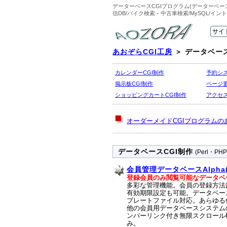
データーベースCGIプログラム(データーベース
信DB/バイク検索・中古車検索/MySQL/イン
あおぞらCGI工房
＞
データベース
カレンダーCGI制作
予約シス
掲示板CGI制作
ページ更
ショッピングカートCGI制作
アクセス
オーダーメイドCGIプログラム
データベースCGI制作
(Perl・P
会員管理データベースAlpha
登録会員のみ閲覧可能なデータベ
多彩な管理機能。会員の登録方法
有効期限設定も可能。データベー
プレートファイル対応。あらゆる
他の会員用データベースシステム
ンバーリンク付き無限スクロール
み。