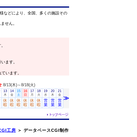
様などにより、全国、多くの施設その
れません。
す。
行います。
れています。
せ
8/13(木)～8/18(火)
GI工房
＞
データベースCGI制作