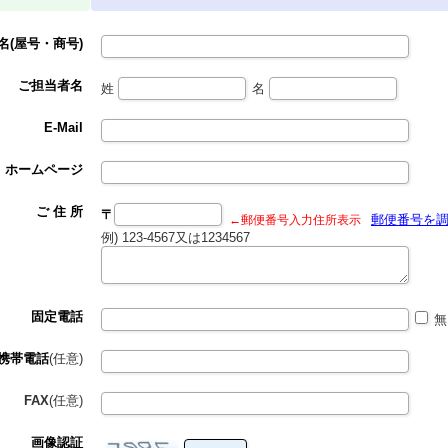
名(屋号・商号)
ご担当者名
姓
名
E-Mail
ホームページ
ご 住 所
〒
郵便番号を
←郵便番号入力住所表示
例) 123-4567又は1234567
固定電話
無
携帯電話
(任意)
FAX
(任意)
画像認証