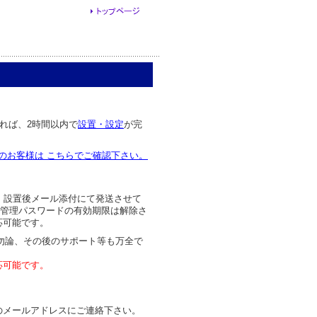
れば、2時間以内で
設置・設定
が完
。
のお客様は こちらでご確認下さい。
 設置後メール添付にて発送させて
第、管理パスワードの有効期限は解除さ
応可能です。
勿論、その後のサポート等も万全で
応可能です。
のメールアドレスにご連絡下さい。