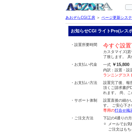
あおぞらCGI工房
＞
ページ更新システ
お知らせCGI ライトPro(レ
・設置所要時間
今すぐ設置
カスタマイズ(
了致します。 
・お支払い代金
￥15,800
一式
内訳：設置・設
ランニングコス
・お支払い方法
設置完了後、報
頂くご請求書(P
れます。 尚、
・サポート体制
設置直後の細か
す。 ご安心下さ
専用の
打合せ掲
・ご注文方法
下記の4通りの
○
メールでお気
ご注文はもち