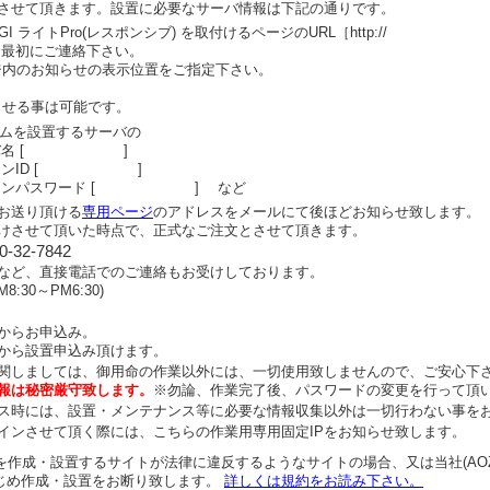
させて頂きます。設置に必要なサーバ情報は下記の通りです。
GI ライトPro(レスポンシブ) を取付けるページのURL［http://
は最初にご連絡下さい。
ジ内のお知らせの表示位置をご指定下さい。
させる事は可能です。
ラムを設置するサーバの
サーバ名 [ ]
グインID [ ]
グインパスワード [ ] など
お送り頂ける
専用ページ
のアドレスをメールにて後ほどお知らせ致します。
けさせて頂いた時点で、正式なご注文とさせて頂きます。
0-32-7842
など、直接電話でのご連絡もお受けしております。
:30～PM6:30)
からお申込み。
から設置申込み頂けます。
関しましては、御用命の作業以外には、一切使用致しませんので、ご安心下
報は秘密厳守致します。
※勿論、作業完了後、パスワードの変更を行って頂
ス時には、設置・メンテナンス等に必要な情報収集以外は一切行わない事を
インさせて頂く際には、こちらの作業用専用固定IPをお知らせ致します。
ムを作成・設置するサイトが法律に違反するようなサイトの場合、又は当社(AO
じめ作成・設置をお断り致します。
詳しくは規約をお読み下さい。