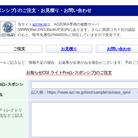
スポンシブ) のご注文・お見積り・お問い合わせ
当サイト
azr.ne.jp
は、AOZORA専用の複数サーバ
(WWW,Mail,DNS,BackUP,等)内にあります。さらに英国コモド社の認証
のもと、暗号化通信256bitSSLに対応していますので安全です。
ご注文
お見積り
お問い合わせ
ールご記入など、情報不足の場合、お返事が出来かねる場合がございます。予めご
お知らせCGI ライトPro(レスポンシブ)のご注文
ro(レスポンシ
記入例：https://www.azr.ne.jp/test/sample/osirase_rpro/
L
ディレクトリ
点などご記入