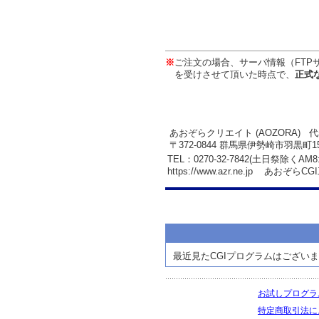
※
ご注文の場合、サーバ情報（FTP
を受けさせて頂いた時点で、
正式
あおぞらクリエイト (AOZORA) 代
〒372-0844 群馬県伊勢崎市羽黒町15
TEL：0270-32-7842(土日祭除くAM8
https://www.azr.ne.jp あおぞらCGI工房
最近見たCGIプログラムはござい
お試しプログラ
特定商取引法に