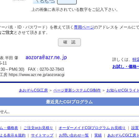
上の画像に表示されている数字をご記入下さい。
サーバ名・ID・パスワード）を教えて頂く
専用ページ
のアドレスを メールに
なご注文
とさせて頂きます。
表 半田 肇
詳しくは、
特
-11
お試し・価格
:30～PM6:30)
FAX：0270-32-7843
 https://www.azr.ne.jp/aozoracgi
あおぞらCGI工房
＞
ページ更新システムCGI制作
＞
お知らせCGI ライト
最近見たCGIプログラム
ません。
ム・価格表
｜
ご注文orお見積り
｜
オーダーメイドCGIプログラム お見積り
｜
設置
よる表示＆規約
｜
サイトマップ
｜
お問い合わせ一覧
｜
実績
｜
あおぞらCGI工房