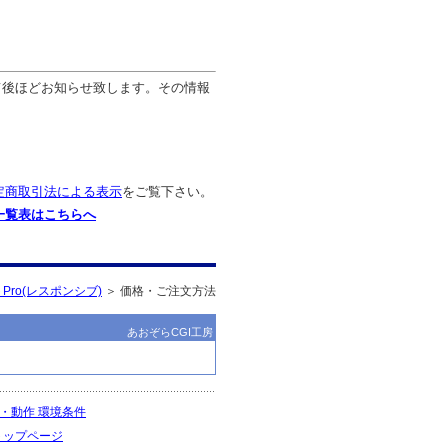
て後ほどお知らせ致します。その情報
定商取引法による表示
をご覧下さい。
一覧表はこちらへ
Pro(レスポンシブ)
＞ 価格・ご注文方法
あおぞらCGI工房
・動作 環境条件
トップページ