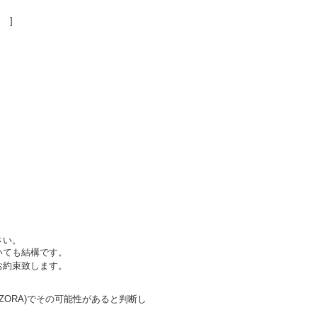
 ]
さい。
いても結構です。
お約束致します。
ZORA)でその可能性があると判断し