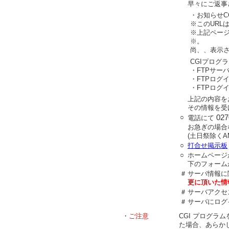
早々にご返事
・お知らせC
※このURL
※上記ペー
※。
尚、、表示
CGIプログ
・FTP
・FTPロ
・FTPロ
上記の内容を
その情報を受
○
027
電話にて
お急ぎの場合
(土日祭除くAM8
○
打合せ掲示板
○
ホームページ
下のフォーム
＃
サーバ情報に
更に頂いた情
＃
サーバアクセ
＃
サーバにログ
・
ご注意
CGI プログラ
た場合、あらか