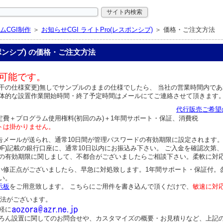
ムCGI制作
＞
お知らせCGI ライトPro(レスポンシブ)
＞ 価格・ご注文方法
スポンシブ) の価格・ご注文方法
可能です。
若干の仕様変更)無しでサンプルのままの仕様でしたら、 当社の営業時間内であ
具体的な設置作業開始時間・終了予定時間はメールにてご連絡させて頂きます
代行販売ご希望
定費＋プログラム使用権料(初回のみ)＋1年間サポート・保証、消費税
トは掛かりません。
告メールが送られ、通常10日間が管理パスワードの有効期限に設定されます。
DF)記載の銀行口座に、通常10日以内にお振込み下さい。 ご入金を確認次
この有効期限に関しまして、不都合がございましたらご相談下さい。柔軟に対
い修正点がございましたら、早急に対処致します。1年間サポート・保証付。
い。
示板
をご用意致します。 こちらにご用件を書き込んで頂くだけで、
敏速に対
方法がございます。
軽に
ろん設置に関してのお問合せや、カスタマイズの概要・お見積りなど、上記