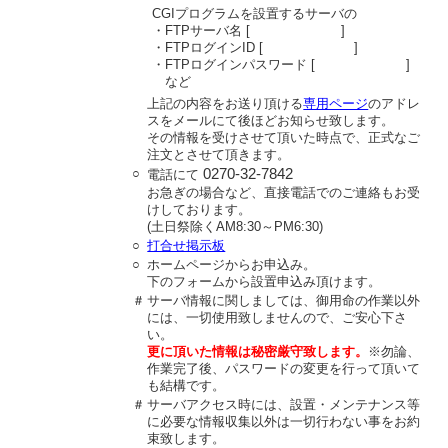
CGIプログラムを設置するサーバの
・FTPサーバ名 [ ]
・FTPログインID [ ]
・FTPログインパスワード [ ]
など
上記の内容をお送り頂ける
専用ページ
のアドレ
スをメールにて後ほどお知らせ致します。
その情報を受けさせて頂いた時点で、正式なご
注文とさせて頂きます。
○
0270-32-7842
電話にて
お急ぎの場合など、直接電話でのご連絡もお受
けしております。
(土日祭除くAM8:30～PM6:30)
○
打合せ掲示板
○
ホームページからお申込み。
下のフォームから設置申込み頂けます。
＃
サーバ情報に関しましては、御用命の作業以外
には、一切使用致しませんので、ご安心下さ
い。
更に頂いた情報は秘密厳守致します。
※勿論、
作業完了後、パスワードの変更を行って頂いて
も結構です。
＃
サーバアクセス時には、設置・メンテナンス等
に必要な情報収集以外は一切行わない事をお約
束致します。