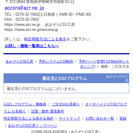
〒372-0844 群馬県伊勢崎市羽黒町15-11
TEL：0270-32-7842(土日祭除くAM8:30～PM6:30)
FAX：0270-32-7843
https://www.azr.ne.jp あおぞらCGI工房
https://www.azr.ne.jp/aozoracgi
詳しくは、
特定商取引法による表示
をご覧下さい。
お試し・価格一覧表はこちらへ
あおぞらCGI工房
＞
予約システムCGI制作
＞
予約ページ管理CGI Mark3(レス
ポンシブ)
＞ 価格・ご注文方法
あおぞらCGI工
最近見たCGIプログラム
房
最近見たCGIプログラムはございません。
お試しプログラム・価格表
｜
ご注文orお見積り
｜
オーダーメイドCGIプログ
ラム お見積り
｜
設置・動作 環境条件
特定商取引法による表示＆規約
｜
サイトマップ
｜
お問い合わせ一覧
｜
実績
｜
あおぞらCGI工房トップページ
©1996-
2026 AOZORA（あおぞらCGI工房）