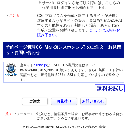
＃
サーバにログインさせて頂く際には、こちらの
作業用専用固定IPをお知らせ致します。
・
ご注意
CGI プログラムを作成・設置するサイトが法律に
違反するようなサイトの場合、又は当社(AOZORA)
でその可能性があると判断した場合、あらかじめ
作成・設置をお断り致します。
詳しくは規約をお
読み下さい。
予約ページ管理CGI Mark3(レスポンシブ) のご注文・お見積
り・お問い合わせ
当サイト
azr.ne.jp
は、AOZORA専用の複数サーバ
(WWW,Mail,DNS,BackUP,等)内にあります。さらに英国コモド社の
認証のもと、暗号化通信256bitSSLに対応していますので安全で
す。
ご注文
お見積り
お問い合わせ
注）
フリーメールご記入など、情報不足の場合、お返事が出来かねる場合が
ございます。予めご了承願います。
予約ページ管理CGI Mark3(レスポンシブ)のご注文