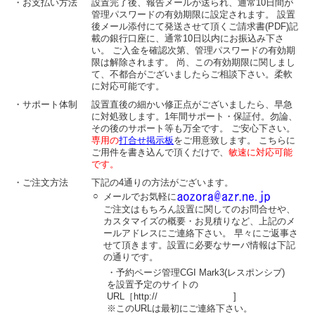
・お支払い方法
設置完了後、報告メールが送られ、通常10日間が
管理パスワードの有効期限に設定されます。 設置
後メール添付にて発送させて頂くご請求書(PDF)記
載の銀行口座に、通常10日以内にお振込み下さ
い。 ご入金を確認次第、管理パスワードの有効期
限は解除されます。 尚、この有効期限に関しまし
て、不都合がございましたらご相談下さい。柔軟
に対応可能です。
・サポート体制
設置直後の細かい修正点がございましたら、早急
に対処致します。1年間サポート・保証付。勿論、
その後のサポート等も万全です。 ご安心下さい。
専用の
打合せ掲示板
をご用意致します。 こちらに
ご用件を書き込んで頂くだけで、
敏速に対応可能
です。
・ご注文方法
下記の4通りの方法がございます。
○
メールでお気軽に
ご注文はもちろん設置に関してのお問合せや、
カスタマイズの概要・お見積りなど、上記のメ
ールアドレスにご連絡下さい。 早々にご返事さ
せて頂きます。設置に必要なサーバ情報は下記
の通りです。
・予約ページ管理CGI Mark3(レスポンシブ)
を設置予定のサイトの
URL［http:// ]
※このURLは最初にご連絡下さい。