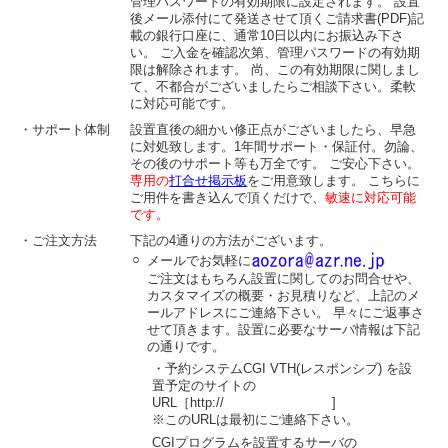
管理パスワードの有効期限に設定されます。 設置
後メール添付にて発送させて頂くご請求書(PDF)記
載の銀行口座に、通常10日以内にお振込み下さ
い。 ご入金を確認次第、管理パスワードの有効期
限は解除されます。 尚、この有効期限に関しまし
て、不都合がございましたらご相談下さい。柔軟
に対応可能です。
・サポート体制
設置直後の細かい修正点がございましたら、早急
に対処致します。1年間サポート・保証付。勿論、
その後のサポート等も万全です。 ご安心下さい。
専用の
打合せ掲示板
をご用意致します。 こちらに
ご用件を書き込んで頂くだけで、
敏速に対応可能
です。
・ご注文方法
下記の4通りの方法がございます。
○
メールでお気軽に
ご注文はもちろん設置に関してのお問合せや、
カスタマイズの概要・お見積りなど、上記のメ
ールアドレスにご連絡下さい。 早々にご返事さ
せて頂きます。設置に必要なサーバ情報は下記
の通りです。
・予約システムCGI VTH(レスポンシブ) を設
置予定のサイトの
URL［http:// ]
※このURLは最初にご連絡下さい。
CGIプログラムを設置するサーバの