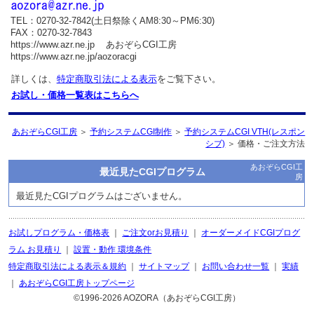
TEL：0270-32-7842(土日祭除くAM8:30～PM6:30)
FAX：0270-32-7843
https://www.azr.ne.jp あおぞらCGI工房
https://www.azr.ne.jp/aozoracgi
詳しくは、
特定商取引法による表示
をご覧下さい。
お試し・価格一覧表はこちらへ
あおぞらCGI工房
＞
予約システムCGI制作
＞
予約システムCGI VTH(レスポン
シブ)
＞ 価格・ご注文方法
あおぞらCGI工
最近見たCGIプログラム
房
最近見たCGIプログラムはございません。
お試しプログラム・価格表
｜
ご注文orお見積り
｜
オーダーメイドCGIプログ
ラム お見積り
｜
設置・動作 環境条件
特定商取引法による表示＆規約
｜
サイトマップ
｜
お問い合わせ一覧
｜
実績
｜
あおぞらCGI工房トップページ
©1996-
2026 AOZORA（あおぞらCGI工房）