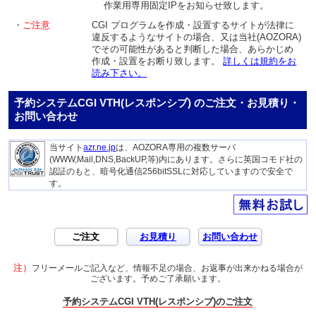
作業用専用固定IPをお知らせ致します。
・
ご注意
CGI プログラムを作成・設置するサイトが法律に
違反するようなサイトの場合、又は当社(AOZORA)
でその可能性があると判断した場合、あらかじめ
作成・設置をお断り致します。
詳しくは規約をお
読み下さい。
予約システムCGI VTH(レスポンシブ) のご注文・お見積り・
お問い合わせ
当サイト
azr.ne.jp
は、AOZORA専用の複数サーバ
(WWW,Mail,DNS,BackUP,等)内にあります。さらに英国コモド社の
認証のもと、暗号化通信256bitSSLに対応していますので安全で
す。
ご注文
お見積り
お問い合わせ
注）
フリーメールご記入など、情報不足の場合、お返事が出来かねる場合が
ございます。予めご了承願います。
予約システムCGI VTH(レスポンシブ)のご注文