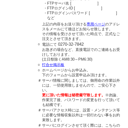
・FTPサーバ名 [ ]
・FTPログインID [ ]
・FTPログインパスワード [ ]
など
上記の内容をお送り頂ける
専用ページ
のアドレ
スをメールにて後ほどお知らせ致します。
その情報を受けさせて頂いた時点で、正式なご
注文とさせて頂きます。
○
0270-32-7842
電話にて
お急ぎの場合など、直接電話でのご連絡もお受
けしております。
(土日祭除くAM8:30～PM6:30)
○
打合せ掲示板
○
ホームページからお申込み。
下のフォームから設置申込み頂けます。
＃
サーバ情報に関しましては、御用命の作業以外
には、一切使用致しませんので、ご安心下さ
い。
更に頂いた情報は秘密厳守致します。
※勿論、
作業完了後、パスワードの変更を行って頂いて
も結構です。
＃
サーバアクセス時には、設置・メンテナンス等
に必要な情報収集以外は一切行わない事をお約
束致します。
＃
サーバにログインさせて頂く際には、こちらの