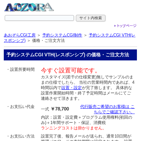
あおぞらCGI工房
＞
予約システムCGI制作
＞
予約システムCGI VTH(レ
スポンシブ)
＞ 価格・ご注文方法
予約システムCGI VTH(レスポンシブ) の価格・ご注文方法
・設置所要時間
今すぐ設置可能です。
カスタマイズ(若干の仕様変更)無しでサンプルのま
まの仕様でしたら、 当社の営業時間内であれば、4
時間以内で
設置・設定
が完了致します。 具体的な
設置作業開始時間・終了予定時間はメールにてご
連絡させて頂きます。
・お支払い代金
代行販売ご希望のお客様は こ
￥78,700
一式
ちらでご確認下さい。
内訳：設置・設定費＋プログラム使用権料(初回の
み)＋1年間サポート・保証、消費税
ランニングコストは掛かりません。
・お支払い方法
設置完了後、報告メールが送られ、通常10日間が