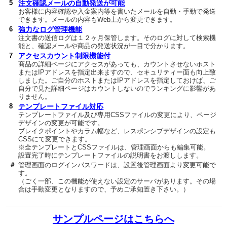
5
注文確認メールの自動発送が可能
お客様に内容確認や入金案内等を書いたメールを自動・手動で発送
できます。メールの内容もWeb上から変更できます。
6
強力なログ管理機能
注文書の送信ログは１２ヶ月保管します。そのログに対して検索機
能と、確認メールや商品の発送状況が一目で分かります。
7
アクセスカウント制限機能付
商品の詳細ページにアクセスがあっても、カウントさせないホスト
またはIPアドレスを指定出来ますので、セキュリティー面も向上致
しました。ご自分のホストまたはIPアドレスを指定しておけば、ご
自分で見た詳細ページはカウントしないのでランキングに影響があ
りません。
8
テンプレートファイル対応
テンプレートファイル及び専用CSSファイルの変更により、ページ
デザインの変更が可能です。
ブレイクポイントやカラム幅など、レスポンシブデザインの設定も
CSSにて変更できます。
※全テンプレートとCSSファイルは、管理画面からも編集可能。
設置完了時にテンプレートファイルの説明書をお渡しします。
＃
管理画面のログインパスワードは、設置後管理画面より変更可能で
す。
（ごく一部、この機能が使えない設定のサーバがあります。その場
合は手動変更となりますので、予めご承知置き下さい。）
サンプルページはこちらへ