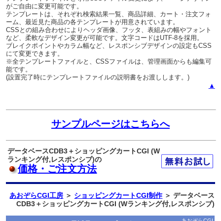
がご自由に変更可能です。
テンプレートは、それぞれ検索結果一覧、商品詳細、カート・注文フォ
ーム、最近見た商品の各テンプレートが用意されています。
CSSとの組み合わせによりヘッダ画像、フッタ、表組みの幅やフォント
など、柔軟なデザイン変更が可能です。文字コードはUTF-8を採用。
ブレイクポイントやカラム幅など、レスポンシブデザインの設定もCSS
にて変更できます。
※全テンプレートファイルと、CSSファイルは、管理画面からも編集可
能です。
(設置完了時にテンプレートファイルの説明書をお渡しします。)
▲
サンプルページはこちらへ
データベースCDB3＋ショッピングカートCGI (W
ランキング付,レスポンシブ)の
価格・ご注文方法
あおぞらCGI工房
＞
ショッピングカートCGI制作
＞ データベース
CDB3＋ショッピングカートCGI (Wランキング付,レスポンシブ)
あおぞらCGI