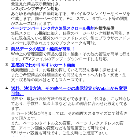
最近見た商品表示機能付き。
レスポンシブデザイン対応
あらゆる画面幅に自動対応する、モバイルフレンドリーなページを
生成します。同一ページにて、PC、スマホ、タブレット等の閲覧
がスムーズに行えます。
ページナンバーリンク付き無限スクロール機能
を標準装備
無限スクロール機能に加え、任意のページへリンク移動も可能。さ
らに現在見ている部分のページアドレスが、常にブラウザのアドレ
スバーに表示されますのでブックマークも可能。
2
商品データの追加・編集が簡単！
Web上の管理画面で商品の登録・編集・その他の管理が簡単に行え
ます。CSVファイルのアップ・ダウンロードにも対応。
3
直感的でわかりやすいカート画面
検索機能により、お客様の探している商品を素早く探せます。
またご希望商品の詳細画面から商品をカートへ入れる・変更・注
文・戻る等の流れはとてもスムーズです。
4
送料、決済方法、その他ページの表示設定がWeb上から変更
可能。
送料や、取扱う決済方法の設定ができます。「代引き」にも対応し
ており、手数料、集金上限など お店の都合に合わせた設定ができ
ます。
※ カード決済に付きましては、その都度カスタマイズにて対応さ
せて頂きます。
また、ページのタイトル文の変更、 ページリンクアドレスの変
更、アイコン画像の変更なども管理画面にて可能です。
SSLサーバ設置も可能です。ご注文時にご指定下さい。