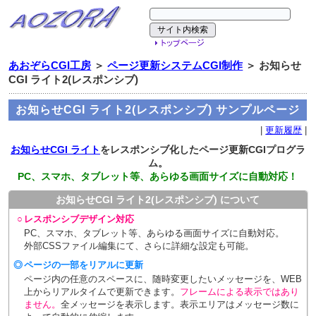
あおぞらCGI工房
＞
ページ更新システムCGI制作
＞ お知らせ
CGI ライト2(レスポンシブ)
お知らせCGI ライト2(レスポンシブ) サンプルページ
|
更新履歴
|
お知らせCGI ライト
をレスポンシブ化したページ更新CGIプログラ
ム。
PC、スマホ、タブレット等、あらゆる画面サイズに自動対応！
お知らせCGI ライト2(レスポンシブ) について
○
レスポンシブデザイン対応
PC、スマホ、タブレット等、あらゆる画面サイズに自動対応。
外部CSSファイル編集にて、さらに詳細な設定も可能。
◎
ページの一部をリアルに更新
ページ内の任意のスペースに、随時変更したいメッセージを、WEB
上からリアルタイムで更新できます。
フレームによる表示ではあり
ません。
全メッセージを表示します。表示エリアはメッセージ数に