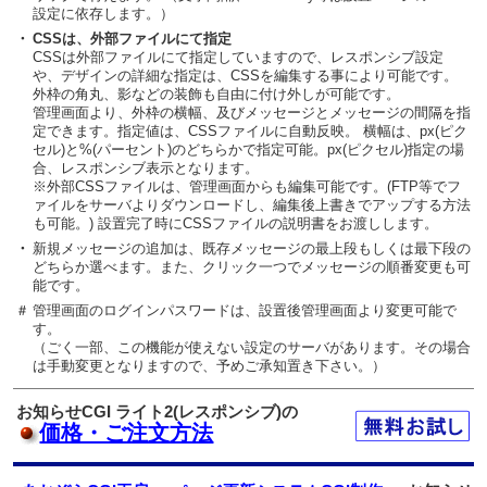
設定に依存します。）
・
CSSは、外部ファイルにて指定
CSSは外部ファイルにて指定していますので、レスポンシブ設定
や、デザインの詳細な指定は、CSSを編集する事により可能です。
外枠の角丸、影などの装飾も自由に付け外しが可能です。
管理画面より、外枠の横幅、及びメッセージとメッセージの間隔を指
定できます。指定値は、CSSファイルに自動反映。 横幅は、px(ピク
セル)と%(パーセント)のどちらかで指定可能。px(ピクセル)指定の場
合、レスポンシブ表示となります。
※外部CSSファイルは、管理画面からも編集可能です。(FTP等でフ
ァイルをサーバよりダウンロードし、編集後上書きでアップする方法
も可能。) 設置完了時にCSSファイルの説明書をお渡しします。
・
新規メッセージの追加は、既存メッセージの最上段もしくは最下段の
どちらか選べます。また、クリック一つでメッセージの順番変更も可
能です。
＃
管理画面のログインパスワードは、設置後管理画面より変更可能で
す。
（ごく一部、この機能が使えない設定のサーバがあります。その場合
は手動変更となりますので、予めご承知置き下さい。）
お知らせCGI ライト2(レスポンシブ)の
価格・ご注文方法