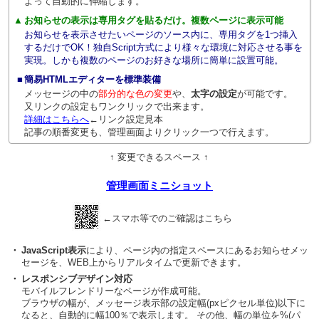
よって自動的に伸縮します。
▲
お知らせの表示は専用タグを貼るだけ。複数ページに表示可能
お知らせを表示させたいページのソース内に、専用タグを1つ挿入
するだけでOK！独自Script方式により様々な環境に対応させる事を
実現。しかも複数のページのお好きな場所に簡単に設置可能。
■
簡易HTMLエディターを標準装備
メッセージの中の
部分的な色の変更
や、
太字の設定
が可能です。
又リンクの設定もワンクリックで出来ます。
詳細はこちらへ
←リンク設定見本
記事の順番変更も、管理画面よりクリック一つで行えます。
↑ 変更できるスペース ↑
管理画面ミニショット
←スマホ等でのご確認はこちら
・
JavaScript表示
により、ページ内の指定スペースにあるお知らせメッ
セージを、WEB上からリアルタイムで更新できます。
・
レスポンシブデザイン対応
モバイルフレンドリーなページが作成可能。
ブラウザの幅が、メッセージ表示部の設定幅(pxピクセル単位)以下に
なると、自動的に幅100％で表示します。 その他、幅の単位を%(パ