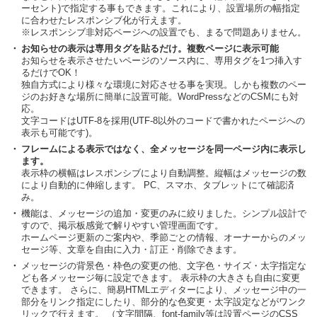
ーセント)で指定する事もできます。これにより、設置場所の幅指定
に合わせたレスポンシブ化が行えます。
※レスポンシブ非対応ページへの設置でも、まるで問題ありません。
・
お知らせの表示は専用タグを貼るだけ。複数ページに表示可能
お知らせを表示させたいページのソース内に、専用タグを1つ挿入す
るだけでOK！
独自方式により様々な環境に対応させる事を実現。しかも複数のペー
ジのお好きな場所に簡単に設置可能。WordPressなどのCSMにも対
応。
文字コードはUTF-8を採用(UTF-8以外のコードで書かれたページへの
表示も可能です)。
・
フレームによる表示ではなく、全メッセージを同一ページ内に表示し
ます。
表示枠の横幅はレスポンシブにより自動調整。縦幅はメッセージの数
により自動的に伸縮します。 PC、スマホ、タブレットにて確認済
み。
・
機能は、メッセージの追加・変更のみに絞りました。シンプル設計で
すので、掲示板感覚で解りやすい管理画面です。
ホームページ更新のご案内や、季節ごとの情報、オーナーからのメッ
セージ等、文章を自由に入力・訂正・削除できます。
・
メッセージの背景色・枠色の変更の他、文字色・サイズ・太字指定な
ども各メッセージ毎に設定できます。 表示枠の大きさも自由に変更
できます。 さらに、簡易HTMLエディターにより、メッセージ中の一
部分をリンク指定にしたり、部分的な色変更・太字設定などがワンク
リックで行えます。 （文字間隔、font-family等は設置ページのCSS