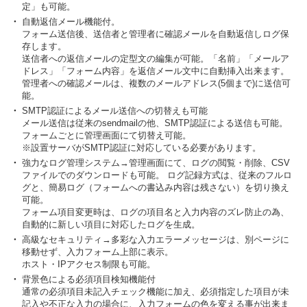
定」も可能。
・
自動返信メール機能付。
フォーム送信後、送信者と管理者に確認メールを自動返信しログ保
存します。
送信者への返信メールの定型文の編集が可能。「名前」「メールア
ドレス」「フォーム内容」を返信メール文中に自動挿入出来ます。
管理者への確認メールは、複数のメールアドレス(5個まで)に送信可
能。
・
SMTP認証によるメール送信への切替えも可能
メール送信は従来のsendmailの他、SMTP認証による送信も可能。
フォームごとに管理画面にて切替え可能。
※設置サーバがSMTP認証に対応している必要があります。
・
強力なログ管理システム→管理画面にて、ログの閲覧・削除、CSV
ファイルでのダウンロードも可能。 ログ記録方式は、従来のフルロ
グと、簡易ログ（フォームへの書込み内容は残さない）を切り換え
可能。
フォーム項目変更時は、ログの項目名と入力内容のズレ防止の為、
自動的に新しい項目に対応したログを生成。
・
高級なセキュリティ→多彩な入力エラーメッセージは、別ページに
移動せず、入力フォーム上部に表示。
ホスト・IPアクセス制限も可能。
・
背景色による必須項目検知機能付
通常の必須項目未記入チェック機能に加え、必須指定した項目が未
記入や不正な入力の場合に、入力フォームの色を変える事が出来ま