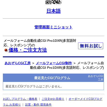
日本語
管理画面ミニショット
メールフォーム自動生成CGI Pro1DXR(多言語対
応、レスポンシブ)の
価格・ご注文方法
あおぞらCGI工房
＞
メールフォームCGI制作
＞ メールフォーム自
動生成CGI Pro1DXR(多言語対応、レスポンシブ)
あおぞらCGI
最近見たCGIプログラム
工房
最近見たCGIプログラムはございません。
お試しプログラム・価格表
｜
ご注文orお見積り
｜
オーダーメイドCGIプログ
ラム お見積り
｜
設置・動作 環境条件