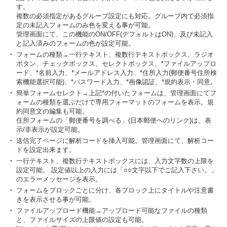
す。
複数の必須指定があるグループ設定にも対応。グループ内で必須指
定の未記入フォームのみ色を変える事が可能。
管理画面にて、この機能のON/OFF(デフォルトはON)、及び未記入
と記入済みのフォームの色が設定可能。
・
フォームの種類→一行テキスト、複数行テキストボックス、ラジオ
ボタン、チェックボックス、セレクトボックス、*ファイルアップロ
ード、*名前入力、*メールアドレス入力、*住所入力(郵便番号住所検
索機能選択可能)、*パスワード入力、*画像認証、*規約表示・同意。
・
簡単フォームセレクト→上記*の付いたフォームは、管理画面にてフ
ォームの種類を選ぶだけで専用フォーマットのフォームを表示。規
約同意文の編集も可能。
住所フォームの「郵便番号を調べる」(日本郵便へのリンク)は、表
示/非表示が設定可能。
・
送信完了ページに解析コードを挿入可能。管理画面にて、解析コー
ドを設定出来ます。
・
一行テキスト、複数行テキストボックスには、入力文字数の上限を
設定可能。 設定値以上の入力には「○○文字以下でご記入下さい。」
のエラーメッセージを表示。
・
フォームをブロックごとに分け、各ブロック上にタイトルや注意書
きを表示させる事が可能。
・
ファイルアップロード機能→アップロード可能なファイルの種類
と、ファイルサイズの上限値の設定も可能。