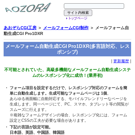
あおぞらCGI工房
＞
メールフォームCGI制作
＞ メールフォーム自
動生成CGI Pro1DXR
メールフォーム自動生成CGI Pro1DXR(多言語対応、レス
ポンシブ)
|
更新履歴
|
不可能とされていた、高級多機能なメールフォーム自動生成システ
ムのレスポンシブ化に成功！(業界初)
・
フォーム項目を設定するだけで、レスポンシブ対応のフォームを簡
単に自動生成します。生成可能なフォームページは 1個
。
あらゆる画面幅に自動対応する、モバイルフレンドリーなページを
生成します。同一ページにて、PC、スマホ、タブレット等の閲覧が
スムーズに行えます。
※複雑なフォームデザインの場合、レスポンシブ化には、フォーム
設定とCSSの工夫が必要な場合があります。
・
下記の言語が設定可能。
日本語、英語、中国語、韓国語