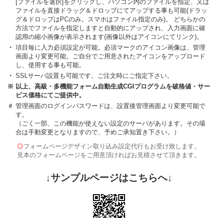
[ファイルを選択]をクリックし、パソコン内のファイルを指定、又は
ファイルを直接ドラッグ＆ドロップにてアップする事も可能(ドラッ
グ＆ドロップはPCのみ。スマホはファイル指定のみ)。 どちらかの
方法でファイルを指定しますと自動的にアップされ、入力画面に確
認用の縮小画像が表示されます(画像以外はアイコンにてリンク)。
・
項目毎に入力必須設定が可能。必須マークのアイコン画像は、管理
画面より変更可能。ご自分でご用意されたアイコンをアップロード
し、使用する事も可能。
・
SSLサーバ設置も可能です。ご注文時にご指定下さい。
※
以上、高級・多機能フォーム自動生成CGIプログラムを破格値・サー
ビス価格にてご提供中。
＃
管理画面のログインパスワードは、設置後管理画面より変更可能で
す。
（ごく一部、この機能が使えない設定のサーバがあります。その場
合は手動変更となりますので、予めご承知置き下さい。）
◎
フォームページデザイン取り込み設定代行もお受け致します。
見本のフォームページをご用意頂ければお見積させて頂きます。
↓サンプルページはこちらへ↓