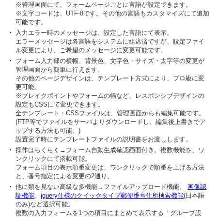
※管理画面にて、フォームページごとに言語が設定できます。
※文字コードは、UTF-8です。その他の言語もカスタマイズにて追加
可能です。
・
入力エラー時のメッセージは、設定した言語にて表示。
エラーメッセージは各言語をシステムに組込済ですが、設定ファイ
ル変更により、ご希望のメッセージに変更可能です。
・
フォーム入力部の横幅、背景色、文字色・サイズ・太字等の変更が
管理画面から簡単に行えます。
その他のページデザインは、テンプレート方式により、プロ級に変
更可能。
※ブレイクポイントやフォームの幅など、レスポンシブデザインの
設定もCSSにて変更できます。
全テンプレート・CSSファイルは、管理画面からも編集可能です。
(FTP等でファイルをサーバよりダウンロードし、編集後上書きでア
ップする方法も可能。)
設置完了時にテンプレートファイルの説明書をお渡しします。
・
操作はらくらく→フォーム自動生成確認画面付き。複数機能を、ワ
ンクリックにて搭載可能。
フォーム項目の表示順番変更は、ワンクリックで順番を上げる方法
と、番号指定による変更の2通り。
・
他に類を見ない高級な多機能→ファイルアップロード機能、
画像認
証機能
、
jquery仕様のクイックタイプ郵便番号住所検索機能
(日本語
のみ)など選択可能。
複数の入力フォームを1つの項目にまとめて表示する「グループ設