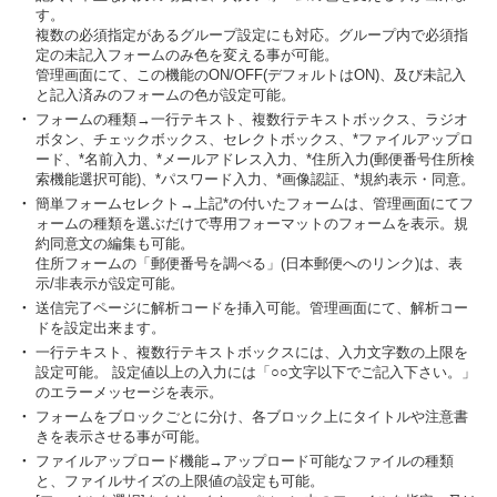
す。
複数の必須指定があるグループ設定にも対応。グループ内で必須指
定の未記入フォームのみ色を変える事が可能。
管理画面にて、この機能のON/OFF(デフォルトはON)、及び未記入
と記入済みのフォームの色が設定可能。
・
フォームの種類→一行テキスト、複数行テキストボックス、ラジオ
ボタン、チェックボックス、セレクトボックス、*ファイルアップロ
ード、*名前入力、*メールアドレス入力、*住所入力(郵便番号住所検
索機能選択可能)、*パスワード入力、*画像認証、*規約表示・同意。
・
簡単フォームセレクト→上記*の付いたフォームは、管理画面にてフ
ォームの種類を選ぶだけで専用フォーマットのフォームを表示。規
約同意文の編集も可能。
住所フォームの「郵便番号を調べる」(日本郵便へのリンク)は、表
示/非表示が設定可能。
・
送信完了ページに解析コードを挿入可能。管理画面にて、解析コー
ドを設定出来ます。
・
一行テキスト、複数行テキストボックスには、入力文字数の上限を
設定可能。 設定値以上の入力には「○○文字以下でご記入下さい。」
のエラーメッセージを表示。
・
フォームをブロックごとに分け、各ブロック上にタイトルや注意書
きを表示させる事が可能。
・
ファイルアップロード機能→アップロード可能なファイルの種類
と、ファイルサイズの上限値の設定も可能。