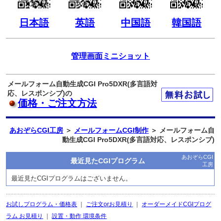
日本語
英語
中国語
韓国語
管理画面ミニショット
メールフォーム自動生成CGI Pro5DXR(多言語対
応、レスポンシブ)の
価格・ご注文方法
あおぞらCGI工房
＞
メールフォームCGI制作
＞ メールフォーム自
動生成CGI Pro5DXR(多言語対応、レスポンシブ)
あおぞらCGI
最近見たCGIプログラム
工房
最近見たCGIプログラムはございません。
お試しプログラム・価格表
｜
ご注文orお見積り
｜
オーダーメイドCGIプログ
ラム お見積り
｜
設置・動作 環境条件