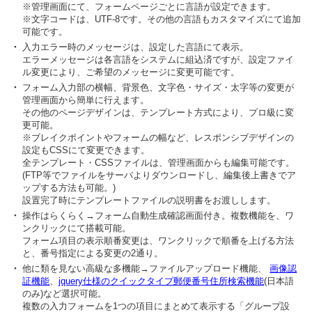
※管理画面にて、フォームページごとに言語が設定できます。
※文字コードは、UTF-8です。その他の言語もカスタマイズにて追加
可能です。
・
入力エラー時のメッセージは、設定した言語にて表示。
エラーメッセージは各言語をシステムに組込済ですが、設定ファイ
ル変更により、ご希望のメッセージに変更可能です。
・
フォーム入力部の横幅、背景色、文字色・サイズ・太字等の変更が
管理画面から簡単に行えます。
その他のページデザインは、テンプレート方式により、プロ級に変
更可能。
※ブレイクポイントやフォームの幅など、レスポンシブデザインの
設定もCSSにて変更できます。
全テンプレート・CSSファイルは、管理画面からも編集可能です。
(FTP等でファイルをサーバよりダウンロードし、編集後上書きでア
ップする方法も可能。)
設置完了時にテンプレートファイルの説明書をお渡しします。
・
操作はらくらく→フォーム自動生成確認画面付き。複数機能を、ワ
ンクリックにて搭載可能。
フォーム項目の表示順番変更は、ワンクリックで順番を上げる方法
と、番号指定による変更の2通り。
・
他に類を見ない高級な多機能→ファイルアップロード機能、
画像認
証機能
、
jquery仕様のクイックタイプ郵便番号住所検索機能
(日本語
のみ)など選択可能。
複数の入力フォームを1つの項目にまとめて表示する「グループ設