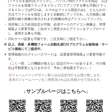
[ファイルを選択]をクリックし、パソコン内のファイルを指定、又は
ファイルを直接ドラッグ＆ドロップにてアップする事も可能(ドラッ
グ＆ドロップはPCのみ。スマホはファイル指定のみ)。 どちらかの
方法でファイルを指定しますと自動的にアップされ、入力画面に確
認用の縮小画像が表示されます(画像以外はアイコンにてリンク)。
・
項目毎に入力必須設定が可能。必須マークのアイコン画像は、管理
画面より変更可能。ご自分でご用意されたアイコンをアップロード
し、使用する事も可能。
・
SSLサーバ設置も可能です。ご注文時にご指定下さい。
※
以上、高級・多機能フォーム自動生成CGIプログラムを破格値・サー
ビス価格にてご提供中。
＃
管理画面のログインパスワードは、設置後管理画面より変更可能で
す。
（ごく一部、この機能が使えない設定のサーバがあります。その場
合は手動変更となりますので、予めご承知置き下さい。）
◎
フォームページデザイン取り込み設定代行もお受け致します。
見本のフォームページをご用意頂ければお見積させて頂きます。
↓サンプルページはこちらへ↓