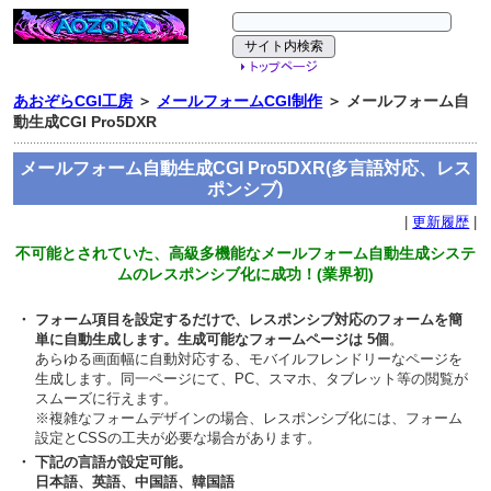
あおぞらCGI工房
＞
メールフォームCGI制作
＞ メールフォーム自
動生成CGI Pro5DXR
メールフォーム自動生成CGI Pro5DXR(多言語対応、レス
ポンシブ)
|
更新履歴
|
不可能とされていた、高級多機能なメールフォーム自動生成システ
ムのレスポンシブ化に成功！(業界初)
・
フォーム項目を設定するだけで、レスポンシブ対応のフォームを簡
単に自動生成します。生成可能なフォームページは 5個
。
あらゆる画面幅に自動対応する、モバイルフレンドリーなページを
生成します。同一ページにて、PC、スマホ、タブレット等の閲覧が
スムーズに行えます。
※複雑なフォームデザインの場合、レスポンシブ化には、フォーム
設定とCSSの工夫が必要な場合があります。
・
下記の言語が設定可能。
日本語、英語、中国語、韓国語