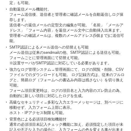
定」も可能。
・
自動返信メール機能付。
フォーム送信後、送信者と管理者に確認メールを自動返信しログ保
存します。
送信者への返信メールの定型文の編集が可能。「名前」「メールア
ドレス」「フォーム内容」を返信メール文中に自動挿入出来ます。
管理者への確認メールは、複数のメールアドレス(5個まで)に送信可
能。
・
SMTP認証によるメール送信への切替えも可能
メール送信は従来のsendmailの他、SMTP認証による送信も可能。
フォームごとに管理画面にて切替え可能。
※設置サーバがSMTP認証に対応している必要があります。
・
強力なログ管理システム→管理画面にて、ログの閲覧・削除、CSV
ファイルでのダウンロードも可能。 ログ記録方式は、従来のフルロ
グと、簡易ログ（フォームへの書込み内容は残さない）を切り換え
可能。
フォーム項目変更時は、ログの項目名と入力内容のズレ防止の為、
自動的に新しい項目に対応したログを生成。
・
高級なセキュリティ→多彩な入力エラーメッセージは、別ページに
移動せず、入力フォーム上部に表示。
ホスト・IPアクセス制限も可能。
・
背景色による必須項目検知機能付
通常の必須項目未記入チェック機能に加え、必須指定した項目が未
記入や不正な入力の場合に、入力フォームの色を変える事が出来ま